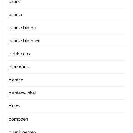
paars
paarse
paarse bloem
paarse bloemen
pelckmans
pioenroos
planten
plantenwinkel
pluim
pompoen
puur bloemen