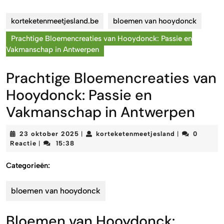
korteketenmeetjesland.be
bloemen van hooydonck
Prachtige Bloemencreaties van Hooydonck: Passie en
Vakmanschap in Antwerpen
Prachtige Bloemencreaties van
Hooydonck: Passie en
Vakmanschap in Antwerpen
23
korteketenmee
23 oktober 2025
korteketenmeetjesland
0
|
|
oktober
Reactie
15:38
|
2025
Categorieën:
bloemen van hooydonck
Bloemen van Hooydonck: