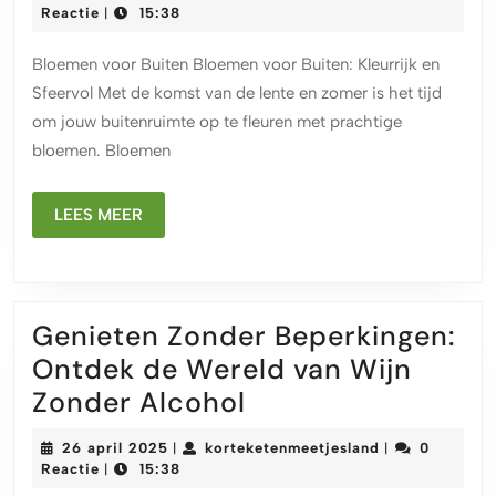
voor
april
Reactie
15:38
|
2025
Buiten:
Bloemen voor Buiten Bloemen voor Buiten: Kleurrijk en
Kleur
Sfeervol Met de komst van de lente en zomer is het tijd
en
om jouw buitenruimte op te fleuren met prachtige
Sfeer
bloemen. Bloemen
in
jouw
LEES
LEES MEER
Tuin!
MEER
Genieten Zonder Beperkingen:
Ontdek de Wereld van Wijn
Genieten
Zonder Alcohol
Zonder
26
korteketenmeet
26 april 2025
korteketenmeetjesland
0
|
|
Beperkingen:
april
Reactie
15:38
|
2025