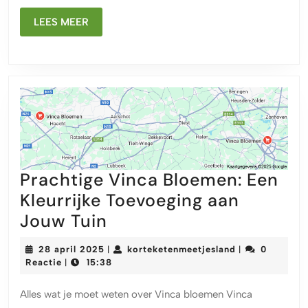
Natuur
LEES
LEES MEER
MEER
Prachtige Vinca Bloemen: Een
Kleurrijke Toevoeging aan
Prachtige
Jouw Tuin
Vinca
28
korteketenmeet
28 april 2025
korteketenmeetjesland
0
|
|
Bloemen:
april
Reactie
15:38
|
2025
Een
Alles wat je moet weten over Vinca bloemen Vinca
Kleurrijke