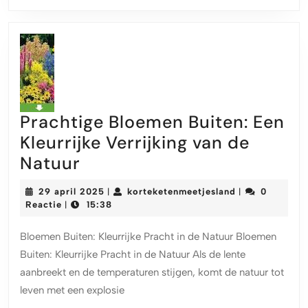
uit
België
Prachtige Bloemen Buiten: Een
Kleurrijke Verrijking van de
Prachtige
Natuur
Bloemen
29
korteketenmeet
29 april 2025
korteketenmeetjesland
0
|
|
Buiten:
april
Reactie
15:38
|
2025
Een
Bloemen Buiten: Kleurrijke Pracht in de Natuur Bloemen
Kleurrijke
Buiten: Kleurrijke Pracht in de Natuur Als de lente
Verrijking
aanbreekt en de temperaturen stijgen, komt de natuur tot
van
leven met een explosie
de