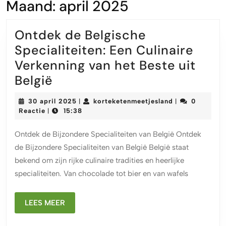
Maand:
april 2025
Ontdek de Belgische
Specialiteiten: Een Culinaire
Verkenning van het Beste uit
Ontdek
België
de
30
korteketenmeet
30 april 2025
korteketenmeetjesland
0
|
|
Belgische
april
Reactie
15:38
|
2025
Specialiteiten:
Ontdek de Bijzondere Specialiteiten van België Ontdek
Een
de Bijzondere Specialiteiten van België België staat
Culinaire
bekend om zijn rijke culinaire tradities en heerlijke
Verkenning
specialiteiten. Van chocolade tot bier en van wafels
van
het
LEES
LEES MEER
Beste
MEER