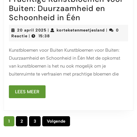
Buiten: Duurzaamheid en
Prachtige
Schoonheid in Één
Kunstbloemen
20
korteketenmeet
20 april 2025
korteketenmeetjesland
0
|
|
voor
april
Reactie
15:38
|
2025
Buiten:
Kunstbloemen voor Buiten Kunstbloemen voor Buiten:
Duurzaamheid
Duurzaamheid en Schoonheid in Één Met de opkomst
en
van kunstbloemen is het nu ook mogelijk om je
Schoonheid
buitenruimte te verfraaien met prachtige bloemen die
in
Één
LEES
LEES MEER
MEER
Berichtnavigatie
1
2
3
Volgende