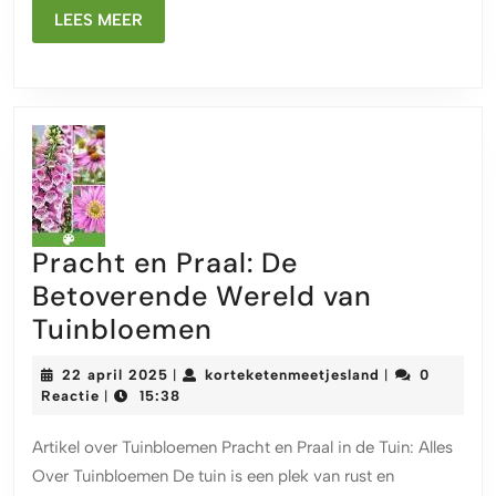
Maa
LEES
LEES MEER
MEER
Pracht en Praal: De
Betoverende Wereld van
Pracht
Tuinbloemen
en
22
korteketenmeet
22 april 2025
korteketenmeetjesland
0
|
|
Praal:
april
Reactie
15:38
|
2025
De
Artikel over Tuinbloemen Pracht en Praal in de Tuin: Alles
Betoverende
Over Tuinbloemen De tuin is een plek van rust en
Wereld