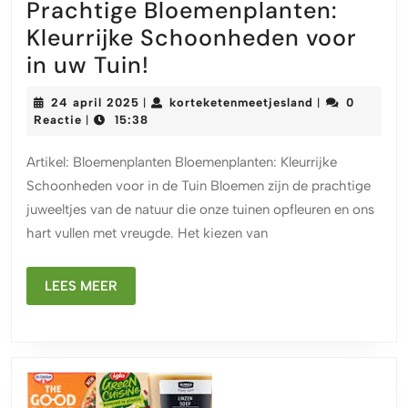
Prachtige Bloemenplanten:
Kleurrijke Schoonheden voor
Prachtige
in uw Tuin!
Bloemenplanten:
24
korteketenmee
24 april 2025
korteketenmeetjesland
0
|
|
Kleurrijke
april
Reactie
15:38
|
2025
Schoonheden
Artikel: Bloemenplanten Bloemenplanten: Kleurrijke
voor
Schoonheden voor in de Tuin Bloemen zijn de prachtige
in
juweeltjes van de natuur die onze tuinen opfleuren en ons
uw
hart vullen met vreugde. Het kiezen van
Tuin!
LEES
LEES MEER
MEER