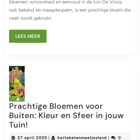
bloemen: schoonheid en eenvoud in de tuin De Vinca,
Toevoeging
ook bekend als maagdenpalm, is een prachtige bloem die
aan
vaak wordt gebruikt
Jouw
Tuin
LEES
LEES MEER
MEER
Prachtige Bloemen voor
Buiten: Kleur en Sfeer in jouw
Prachtige
Tuin!
Bloemen
27
korteketenmeet
27 april 2025
korteketenmeetjesland
0
|
|