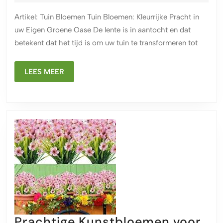
2025
Kleurrijk
Artikel: Tuin Bloemen Tuin Bloemen: Kleurrijke Pracht in
Genot
uw Eigen Groene Oase De lente is in aantocht en dat
in
betekent dat het tijd is om uw tuin te transformeren tot
uw
Groene
LEES
LEES MEER
Paradijs
MEER
Prachtige Kunstbloemen voor