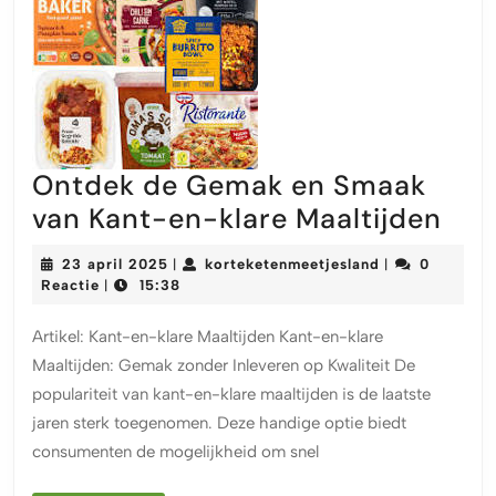
Ontdek de Gemak en Smaak
Ont
van Kant-en-klare Maaltijden
de
23
korteketenmeet
23 april 2025
korteketenmeetjesland
0
|
|
Ge
april
Reactie
15:38
|
2025
en
Artikel: Kant-en-klare Maaltijden Kant-en-klare
Sm
Maaltijden: Gemak zonder Inleveren op Kwaliteit De
van
populariteit van kant-en-klare maaltijden is de laatste
Kan
jaren sterk toegenomen. Deze handige optie biedt
en-
consumenten de mogelijkheid om snel
klar