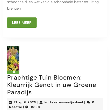
schoonheid, en wat kan die schoonheid beter tot uiting
van
brengen
Tuinbloemen
LEES
LEES MEER
MEER
Prachtige Tuin Bloemen:
Kleurrijk Genot in uw Groene
Prachtige
Paradijs
Tuin
21
korteketenmeet
21 april 2025
korteketenmeetjesland
0
|
|
Bloemen:
april
Reactie
15:38
|