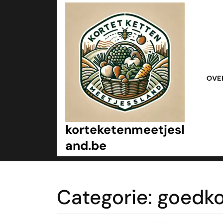
Ga
naar
inhoud
Ga
naar
inhoud
OVE
korteketenmeetjesl
and.be
Categorie:
goedk