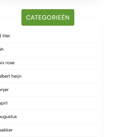
CATEGORIEËN
3 liter
ah
aix rose
albert heijn
anjer
april
augustus
bakker