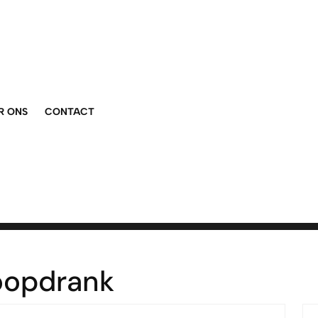
R ONS
CONTACT
oopdrank