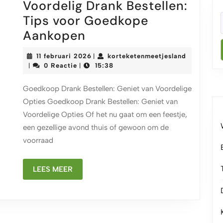
Voordelig Drank Bestellen:
Tips voor Goedkope
Voordelig
Aankopen
Drank
11
11 februari 2026
korteketenmeetjesland
|
Bestellen:
korteketenmeetjesland
februari
0 Reactie
15:38
|
|
2026
Tips
Goedkoop Drank Bestellen: Geniet van Voordelige
voor
Opties Goedkoop Drank Bestellen: Geniet van
Goedkope
Voordelige Opties Of het nu gaat om een feestje,
Aankopen
een gezellige avond thuis of gewoon om de
voorraad
LEES
LEES MEER
MEER