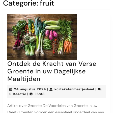
Categorie:
fruit
Ontdek de Kracht van Verse
Groente in uw Dagelijkse
Ontdek
Maaltijden
de
24
kortekete
24 augustus 2024
korteketenmeetjesland
|
|
Kracht
augustus
0 Reactie
15:38
|
2024
van
Artikel over Groente De Voordelen van Groente in uw
Verse
Dieet Groenten vormen een essentieel onderdeel van een