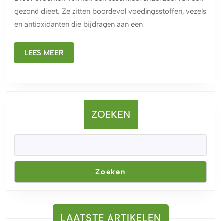
Groente
gezond dieet. Ze zitten boordevol voedingsstoffen, vezels
in
en antioxidanten die bijdragen aan een
uw
Dagelijkse
LEES
LEES MEER
Maaltijden
MEER
ZOEKEN
Zoeken
LAATSTE ARTIKELEN