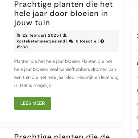
Prachtige planten die het
hele jaar door bloeien in
Prachtige
jouw tuin
planten
22
22 februari 2025
|
die
februari
korteketenmeetjesland
korteketenmeetjesland
0 Reactie
|
|
2025
15:38
het
hele
Planten die het hele jaar bloeien Planten die het
jaar
hele jaar bloeien Veel tuinliefhebbers dromen van
door
een tuin die het hele jaar door kleurrijk en levendig
bloeien
is. Het is mogelijk
in
LEES
LEES MEER
jouw
MEER
tuin
Prachtige planten die de