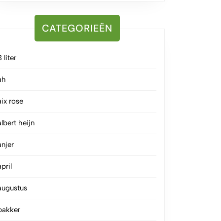
CATEGORIEËN
3 liter
ah
aix rose
albert heijn
anjer
april
augustus
bakker