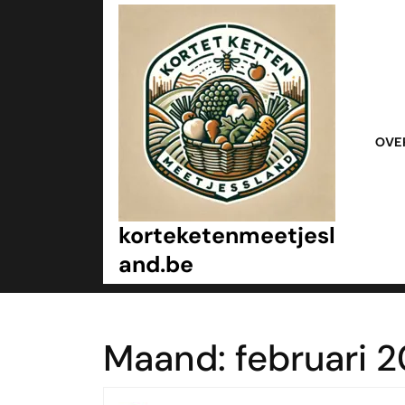
Ga
naar
inhoud
Ga
naar
inhoud
OVE
korteketenmeetjesl
and.be
Maand:
februari 