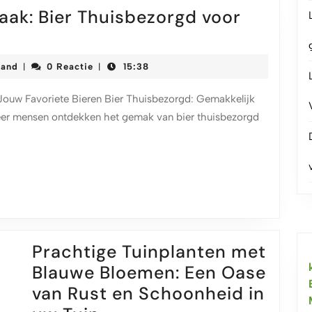
tuin
ak: Bier Thuisbezorgd voor
korteketenmeetjesland
land
0 Reactie
15:38
|
|
Jouw Favoriete Bieren Bier Thuisbezorgd: Gemakkelijk
eer mensen ontdekken het gemak van bier thuisbezorgd
gd
Prachtige Tuinplanten met
Blauwe Bloemen: Een Oase
van Rust en Schoonheid in