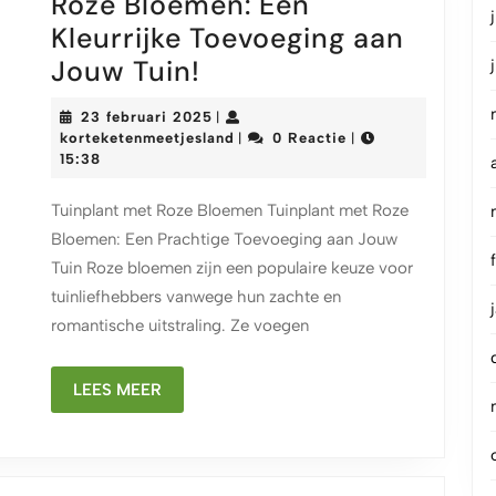
Roze Bloemen: Een
Kleurrijke Toevoeging aan
Prachtige
Jouw Tuin!
Tuinplant
23
23 februari 2025
|
met
februari
korteketenmeetjesland
korteketenmeetjesland
0 Reactie
|
|
2025
15:38
Roze
Bloemen:
Tuinplant met Roze Bloemen Tuinplant met Roze
Een
Bloemen: Een Prachtige Toevoeging aan Jouw
Kleurrijke
Tuin Roze bloemen zijn een populaire keuze voor
Toevoeging
tuinliefhebbers vanwege hun zachte en
romantische uitstraling. Ze voegen
aan
Jouw
LEES
LEES MEER
Tuin!
MEER