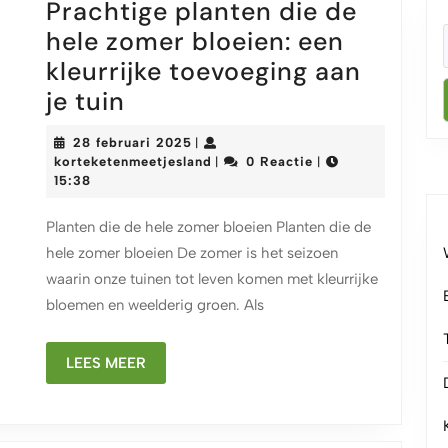
Prachtige planten die de
hele zomer bloeien: een
kleurrijke toevoeging aan
Prachtige
je tuin
planten
28
28 februari 2025
|
die
februari
korteketenmeetjesland
korteketenmeetjesland
0 Reactie
|
|
2025
15:38
de
hele
Planten die de hele zomer bloeien Planten die de
zomer
hele zomer bloeien De zomer is het seizoen
bloeien:
waarin onze tuinen tot leven komen met kleurrijke
een
bloemen en weelderig groen. Als
kleurrijke
LEES
LEES MEER
toevoeging
MEER
aan
je