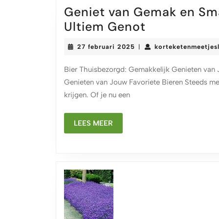
Geniet van Gemak en Sma
Geniet
Ultiem Genot
van
27
27 februari 2025
korteketenmeetjes
|
Gemak
februari
2025
en
Bier Thuisbezorgd: Gemakkelijk Genieten van 
Smaak:
Genieten van Jouw Favoriete Bieren Steeds m
krijgen. Of je nu een
Bier
Thuisbezor
LEES
LEES MEER
voor
MEER
Ultiem
Genot