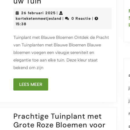
Prachtige
uw Tuin
Tuinplanten
26
26 februari 2025
|
met
februari
korteketenmeetjesland
korteketenmeetjesland
0 Reactie
|
|
2025
15:38
Blauwe
Bloemen:
Tuinplant met Blauwe Bloemen Ontdek de Pracht
Een
van Tuinplanten met Blauwe Bloemen Blauwe
Oase
bloemen voegen een vleugje sereniteit en
van
elegantie toe aan elke tuin. Deze kleur staat
bekend om zijn
Rust
en
LEES
LEES MEER
Schoonheid
MEER
in
uw
Tuin
Prachtige Tuinplant met
Grote Roze Bloemen voor