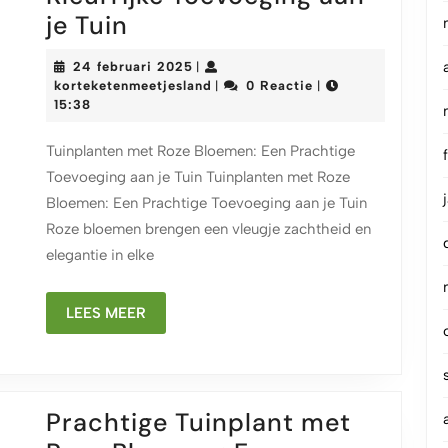
Prachtige
je Tuin
Tuinplanten
24
24 februari 2025
|
Met
februari
korteketenmeetjesland
korteketenmeetjesland
0 Reactie
|
|
2025
15:38
Roze
Bloemen:
Tuinplanten met Roze Bloemen: Een Prachtige
Een
Toevoeging aan je Tuin Tuinplanten met Roze
Kleurrijke
Bloemen: Een Prachtige Toevoeging aan je Tuin
Toevoeging
Roze bloemen brengen een vleugje zachtheid en
elegantie in elke
aan
je
LEES
LEES MEER
Tuin
MEER
Prachtige Tuinplant met