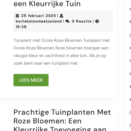
Prachtige
een Kleurrijke Tuin
Tuinplant
25
25 februari 2025
|
met
februari
korteketenmeetjesland
korteketenmeetjesland
0 Reactie
|
|
2025
15:38
Grote
Roze
Tuinplant met Grote Roze Bloemen Tuinplant met
Bloemen
Grote Roze Bloemen Roze bloemen brengen een
voor
vleugje kleur en zachtheid in elke tuin. Als je op
een
zoek bent naar een tuinplant met
Kleurrijke
LEES
LEES MEER
Tuin
MEER
Prachtige Tuinplanten Met
Roze Bloemen: Een
Kleurrijke Toevoeging aan