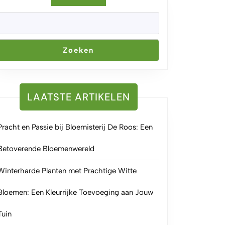
Zoeken
tjesland
LAATSTE ARTIKELEN
Pracht en Passie bij Bloemisterij De Roos: Een
Betoverende Bloemenwereld
Winterharde Planten met Prachtige Witte
Bloemen: Een Kleurrijke Toevoeging aan Jouw
Tuin