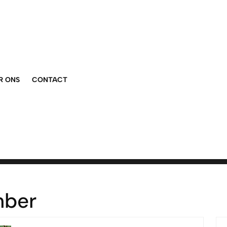
R ONS
CONTACT
mber