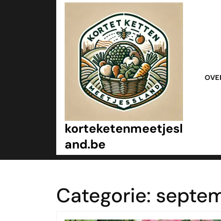
Ga
naar
inhoud
Ga
naar
inhoud
OVE
korteketenmeetjesl
and.be
Categorie:
septe