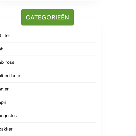
CATEGORIEËN
3 liter
ah
aix rose
albert heijn
anjer
april
augustus
bakker