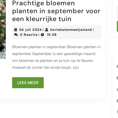
Prachtige bloemen
planten in september voor
Prachtige
een kleurrijke tuin
bloemen
06
korteketenmee
06 juli 2026
korteketenmeetjesland
|
|
planten
juli
0 Reactie
15:38
|
2026
in
Bloemen planten in september Bloemen planten in
september
september September is een geweldige maand
voor
om bloemen te planten en je tuin op te fleuren.
een
Hoewel de zomer ten einde loopt, zijn
kleurrijke
tuin
LEES
LEES MEER
MEER