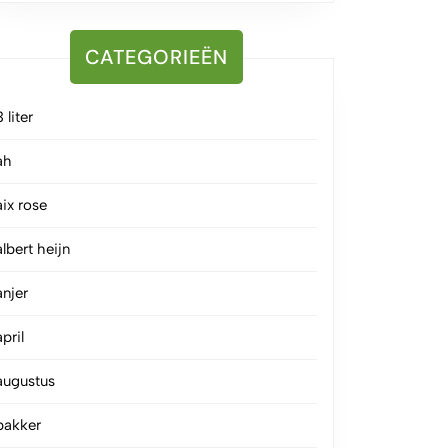
CATEGORIEËN
3 liter
ah
aix rose
albert heijn
anjer
april
augustus
bakker