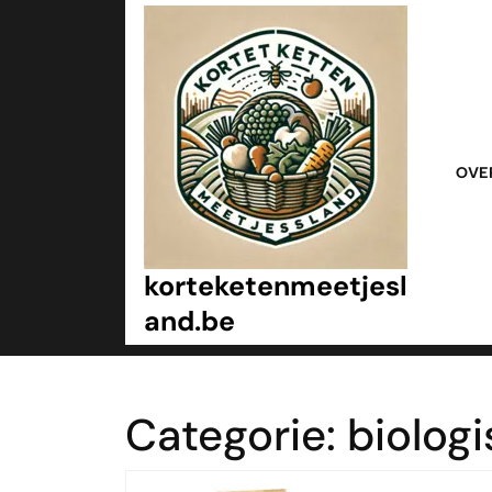
Ga
naar
inhoud
Ga
naar
inhoud
OVE
korteketenmeetjesl
and.be
Categorie:
biolog