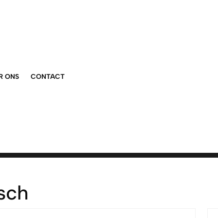
R ONS
CONTACT
isch