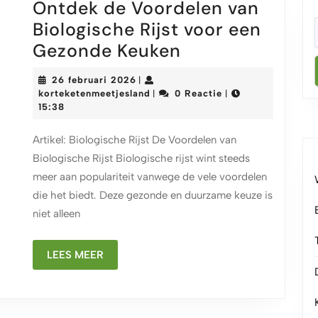
Ontdek de Voordelen van
Biologische Rijst voor een
Ontdek
Gezonde Keuken
de
26
26 februari 2026
|
Voordelen
februari
korteketenmeetjesland
korteketenmeetjesland
0 Reactie
|
|
2026
15:38
van
Biologische
Artikel: Biologische Rijst De Voordelen van
Rijst
Biologische Rijst Biologische rijst wint steeds
voor
meer aan populariteit vanwege de vele voordelen
een
die het biedt. Deze gezonde en duurzame keuze is
niet alleen
Gezonde
Keuken
LEES
LEES MEER
MEER