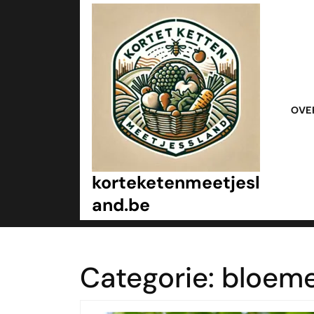
Ga
naar
inhoud
Ga
naar
inhoud
OVE
korteketenmeetjesl
and.be
Categorie:
bloeme