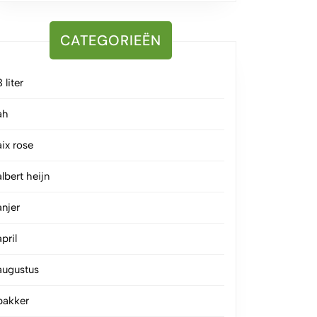
CATEGORIEËN
3 liter
ah
aix rose
albert heijn
anjer
april
augustus
bakker