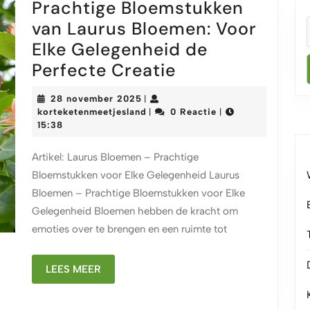
Prachtige Bloemstukken
van Laurus Bloemen: Voor
Elke Gelegenheid de
Prachtige
Perfecte Creatie
Bloemstukken
28
28 november 2025
|
van
november
korteketenmeetjesland
korteketenmeetjesland
0 Reactie
|
|
2025
15:38
Laurus
Bloemen:
Artikel: Laurus Bloemen – Prachtige
Voor
Bloemstukken voor Elke Gelegenheid Laurus
Elke
Bloemen – Prachtige Bloemstukken voor Elke
Gelegenheid
Gelegenheid Bloemen hebben de kracht om
emoties over te brengen en een ruimte tot
de
Perfecte
LEES
LEES MEER
Creatie
MEER