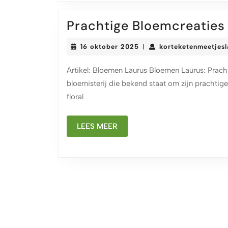
Prachtige Bloemcreaties
16
16 oktober 2025
korteketenmeetjes
|
oktober
2025
Artikel: Bloemen Laurus Bloemen Laurus: Prach
bloemisterij die bekend staat om zijn prachtig
floral
LEES
LEES MEER
MEER