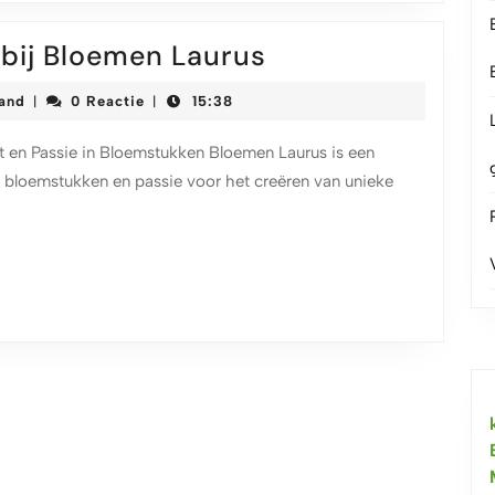
Prachtige
 bij Bloemen Laurus
Bloemcreaties
korteketenmeetjesland
land
0 Reactie
15:38
|
|
bij
Bloemen
t en Passie in Bloemstukken Bloemen Laurus is een
Laurus
e bloemstukken en passie voor het creëren van unieke