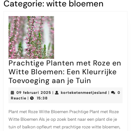
Categorie:
witte bloemen
Prachtige Planten met Roze en
Witte Bloemen: Een Kleurrijke
Prachtige
Toevoeging aan je Tuin
Planten
09
korteketen
09 februari 2025
korteketenmeetjesland
0
|
|
met
februari
Reactie
15:38
|
2025
Roze
Plant met Roze Witte Bloemen Prachtige Plant met Roze
en
Witte Bloemen Als je op zoek bent naar een plant die je
Witte
tuin of balkon opfleurt met prachtige roze witte bloemen,