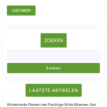
Bloemen:
Een
LEES
LEES MEER
Kleurrijke
MEER
Toevoegin
aan
je
ZOEKEN
Tuin
Zoeken
LAATSTE ARTIKELEN
Winterharde Planten met Prachtige Witte Bloemen: Een