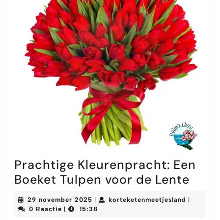
Prachtige Kleurenpracht: Een
Prac
Boeket Tulpen voor de Lente
Kleu
29
kortekete
29 november 2025
korteketenmeetjesland
|
|
Een
november
0 Reactie
15:38
|
2025