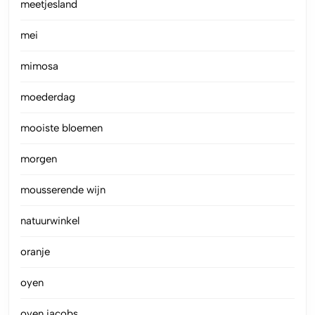
meetjesland
mei
mimosa
moederdag
mooiste bloemen
morgen
mousserende wijn
natuurwinkel
oranje
oyen
oyen jacobs