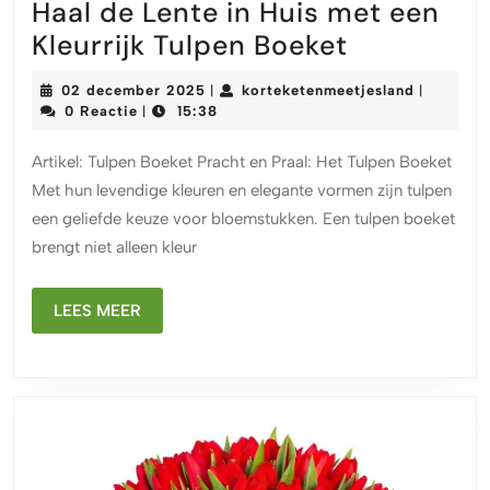
Haal de Lente in Huis met een
Haal
Kleurrijk Tulpen Boeket
de
02
kortekete
02 december 2025
korteketenmeetjesland
|
|
Lente
december
0 Reactie
15:38
|
2025
in
Artikel: Tulpen Boeket Pracht en Praal: Het Tulpen Boeket
Huis
Met hun levendige kleuren en elegante vormen zijn tulpen
met
een geliefde keuze voor bloemstukken. Een tulpen boeket
een
brengt niet alleen kleur
Kleurrijk
Tulpen
LEES
LEES MEER
Boeket
MEER