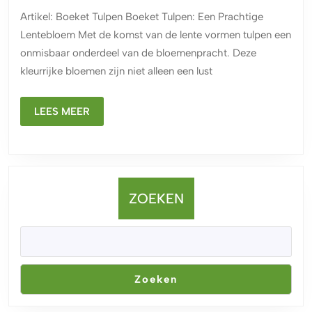
Boek
Artikel: Boeket Tulpen Boeket Tulpen: Een Prachtige
Tulp
Lentebloem Met de komst van de lente vormen tulpen een
voor
onmisbaar onderdeel van de bloemenpracht. Deze
de
kleurrijke bloemen zijn niet alleen een lust
Lent
LEES
LEES MEER
MEER
ZOEKEN
Zoeken