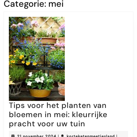
Categorie:
mei
Tips voor het planten van
bloemen in mei: kleurrijke
Tips
pracht voor uw tuin
voor
21
kortekete
21 november 2024
korteketenmeetjesland
|
|