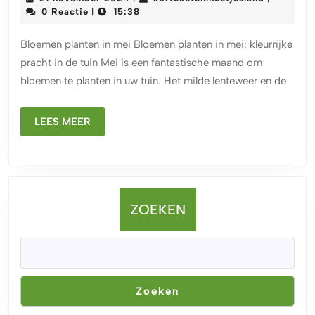
het
november
0 Reactie
15:38
|
2024
planten
Bloemen planten in mei Bloemen planten in mei: kleurrijke
van
pracht in de tuin Mei is een fantastische maand om
bloemen
bloemen te planten in uw tuin. Het milde lenteweer en de
in
mei:
LEES
LEES MEER
kleurrijke
MEER
pracht
voor
uw
ZOEKEN
tuin
Zoeken