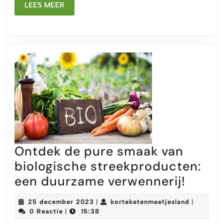
Sch
LEES
LEES MEER
MEER
Ontdek de pure smaak van
biologische streekproducten:
Ontde
een duurzame verwennerij!
de
25
kortekete
25 december 2023
korteketenmeetjesland
|
|
pure
december
0 Reactie
15:38
|
2023