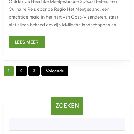
Ontdek de Heerlijke Meetjeslandse Specialiteiten: Een
Specialiteiten:
Culinaire Reis door de Regio Het Meetjesland, een
Een
prachtige regio in het hart van Oost-Vlaanderen, staat
Culinaire
niet alleen bekend om zijn idyllische landschappen en
Ontdekkingsto
LEES
LEES MEER
MEER
Berichtnavigatie
1
2
3
Volgende
ZOEKEN