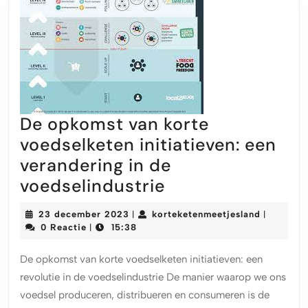
De opkomst van korte
voedselketen initiatieven: een
verandering in de
De
voedselindustrie
opkomst
23
kortekete
23 december 2023
korteketenmeetjesland
|
|
van
december
0 Reactie
15:38
|
2023
korte
De opkomst van korte voedselketen initiatieven: een
voedselketen
revolutie in de voedselindustrie De manier waarop we ons
initiatieven:
voedsel produceren, distribueren en consumeren is de