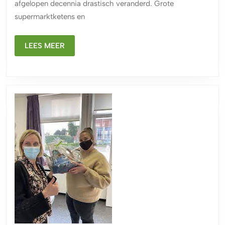
een
afgelopen decennia drastisch veranderd. Grote
verandering
supermarktketens en
in
de
LEES
LEES MEER
MEER
voedselindustri