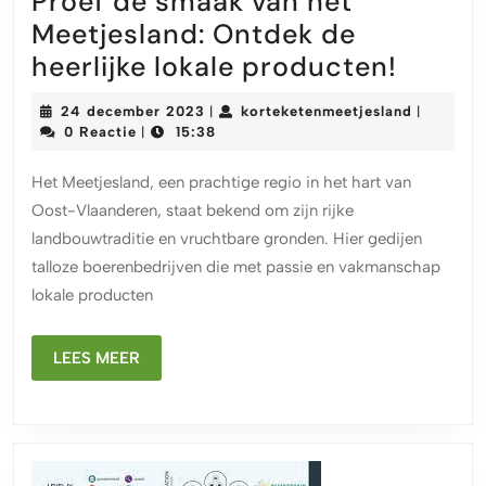
Proef de smaak van het
Meetjesland: Ontdek de
Proef
heerlijke lokale producten!
de
24
kortekete
24 december 2023
korteketenmeetjesland
|
|
smaak
december
0 Reactie
15:38
|
2023
van
Het Meetjesland, een prachtige regio in het hart van
het
Oost-Vlaanderen, staat bekend om zijn rijke
Meetje
landbouwtraditie en vruchtbare gronden. Hier gedijen
Ontde
talloze boerenbedrijven die met passie en vakmanschap
de
lokale producten
heerlij
lokale
LEES
LEES MEER
MEER
produ