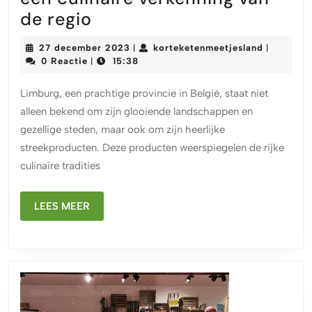
Ontdek
de regio
de
27
kortekete
27 december 2023
korteketenmeetjesland
|
|
smaakvolle
december
0 Reactie
15:38
|
2023
Limburgse
Limburg, een prachtige provincie in België, staat niet
streekproducten:
alleen bekend om zijn glooiende landschappen en
een
gezellige steden, maar ook om zijn heerlijke
culinaire
streekproducten. Deze producten weerspiegelen de rijke
verkenning
culinaire tradities
van
de
LEES
LEES MEER
MEER
regio