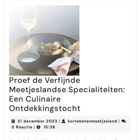
Proef de Verfijnde
Meetjeslandse Specialiteiten:
Een Culinaire
Proef
Ontdekkingstocht
de
21
kortekete
21 december 2023
korteketenmeetjesland
|
|
Verfijnde
december
0 Reactie
15:38
|
2023
Meetjeslandse