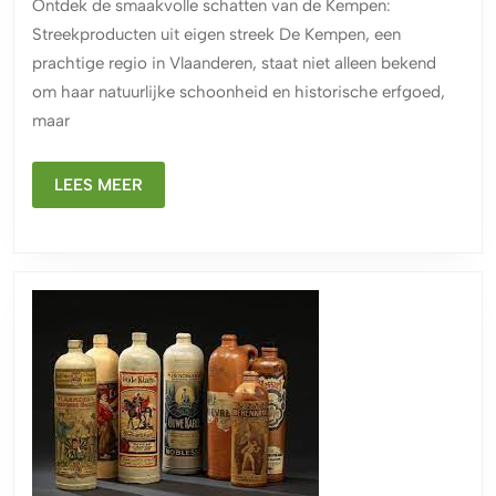
Ontdek de smaakvolle schatten van de Kempen:
uit
Streekproducten uit eigen streek De Kempen, een
de
prachtige regio in Vlaanderen, staat niet alleen bekend
Kempen:
om haar natuurlijke schoonheid en historische erfgoed,
Een
maar
Culinaire
Verkenning
LEES
LEES MEER
MEER