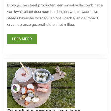
smaa
Biologische streekproducten: een smaakvolle combinatie
van
van kwaliteit en duurzaamheid In een wereld waarin we
biolo
steeds bewuster worden van ons voedsel en de impact
stree
ervan op onze gezondheid en het milieu,
een
duur
LEES
LEES MEER
verwen
MEER