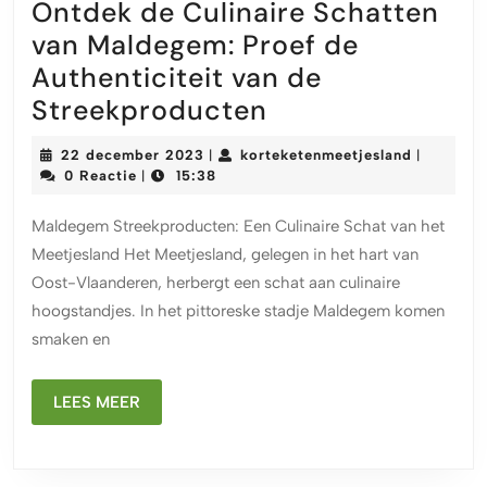
Ontdek de Culinaire Schatten
van Maldegem: Proef de
Authenticiteit van de
Ontdek
Streekproducten
de
22
kortekete
22 december 2023
korteketenmeetjesland
|
|
Culinaire
december
0 Reactie
15:38
|
2023
Schatten
Maldegem Streekproducten: Een Culinaire Schat van het
van
Meetjesland Het Meetjesland, gelegen in het hart van
Maldegem:
Oost-Vlaanderen, herbergt een schat aan culinaire
Proef
hoogstandjes. In het pittoreske stadje Maldegem komen
de
smaken en
Authenticiteit
van
LEES
LEES MEER
MEER
de
Streekproducte