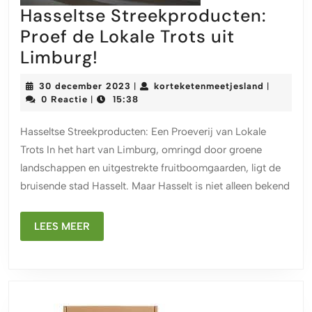
Hasseltse Streekproducten:
Proef de Lokale Trots uit
Hasseltse
Limburg!
Streekproducten:
30
kortekete
30 december 2023
korteketenmeetjesland
|
|
Proef
december
0 Reactie
15:38
|
2023
de
Hasseltse Streekproducten: Een Proeverij van Lokale
Lokale
Trots In het hart van Limburg, omringd door groene
Trots
landschappen en uitgestrekte fruitboomgaarden, ligt de
uit
bruisende stad Hasselt. Maar Hasselt is niet alleen bekend
Limburg!
LEES
LEES MEER
MEER