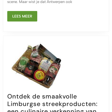
en
scene. Maar wist je dat Antwerpen ook
geniet
van
LEES
LEES MEER
lokale
MEER
ambacht
Ontdek de smaakvolle
Limburgse streekproducten:
een culinaire verkenning van