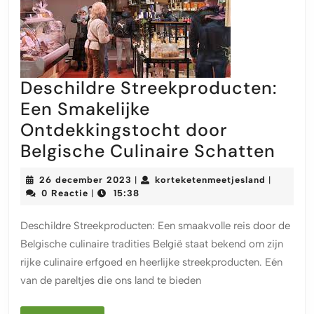
Deschildre Streekproducten:
Een Smakelijke
Ontdekkingstocht door
Desc
Belgische Culinaire Schatten
Stre
26
kortekete
26 december 2023
korteketenmeetjesland
|
|
Een
december
0 Reactie
15:38
|
2023
Smak
Deschildre Streekproducten: Een smaakvolle reis door de
Ont
Belgische culinaire tradities België staat bekend om zijn
doo
rijke culinaire erfgoed en heerlijke streekproducten. Eén
Belg
van de pareltjes die ons land te bieden
Culi