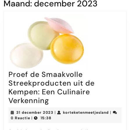
Maand:
december 2023
Proef de Smaakvolle
Streekproducten uit de
Kempen: Een Culinaire
Proef
Verkenning
de
31
kortekete
31 december 2023
korteketenmeetjesland
|
|
Smaakvolle
december
0 Reactie
15:38
|
2023
Streekproducten