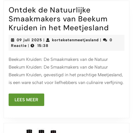
Ontdek de Natuurlijke
Smaakmakers van Beekum
Ontde
Kruiden in het Meetjesland
de
09
korteketenmeetj
09 juli 2025
korteketenmeetjesland
0
|
|
Natuur
juli
Reactie
15:38
|
2025
Smaak
Beekum Kruiden: De Smaakmakers van de Natuur
van
Beekum Kruiden: De Smaakmakers van de Natuur
Beek
Beekum Kruiden, gevestigd in het prachtige Meetjesland,
Kruid
is een ware schat voor liefhebbers van culinaire verfijning.
in
het
LEES
LEES MEER
Meetj
MEER