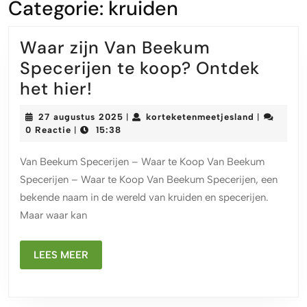
Categorie:
kruiden
Waar zijn Van Beekum
Specerijen te koop? Ontdek
Waar
het hier!
zijn
27
korteketen
27 augustus 2025
korteketenmeetjesland
|
|
Van
augustus
0 Reactie
15:38
|
2025
Beekum
Van Beekum Specerijen – Waar te Koop Van Beekum
Specerijen
Specerijen – Waar te Koop Van Beekum Specerijen, een
te
bekende naam in de wereld van kruiden en specerijen.
koop?
Maar waar kan
Ontdek
het
LEES
LEES MEER
hier!
MEER