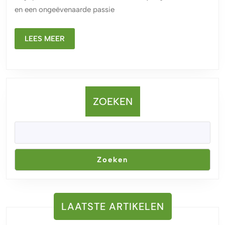
Kruiden:
en een ongeëvenaarde passie
Pure
Smaak
LEES
LEES MEER
en
MEER
Kwaliteit
ZOEKEN
Zoeken
LAATSTE ARTIKELEN