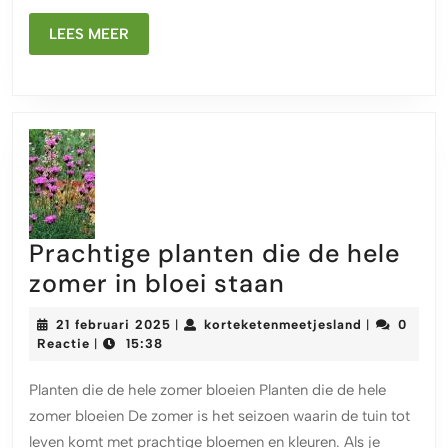
een
kleurrijke
LEES
LEES MEER
toevoeging
MEER
aan
je
tuin
Prachtige planten die de hele
Prachtige
zomer in bloei staan
planten
21
korteketenm
21 februari 2025
korteketenmeetjesland
0
|
|
die
februari
Reactie
15:38
|
2025
de
Planten die de hele zomer bloeien Planten die de hele
hele
zomer bloeien De zomer is het seizoen waarin de tuin tot
zomer
leven komt met prachtige bloemen en kleuren. Als je