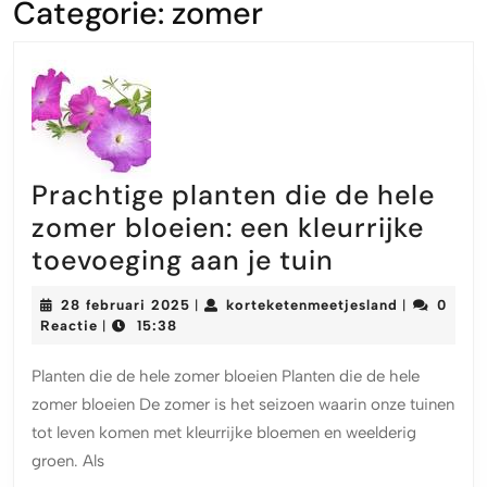
Categorie:
zomer
Prachtige planten die de hele
zomer bloeien: een kleurrijke
Prachtige
toevoeging aan je tuin
planten
28
korteketen
28 februari 2025
korteketenmeetjesland
0
|
|
die
februari
Reactie
15:38
|
2025
de
Planten die de hele zomer bloeien Planten die de hele
hele
zomer bloeien De zomer is het seizoen waarin onze tuinen
zomer
tot leven komen met kleurrijke bloemen en weelderig
bloeien:
groen. Als