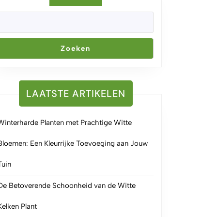
tjesland
Zoeken
LAATSTE ARTIKELEN
Winterharde Planten met Prachtige Witte
Bloemen: Een Kleurrijke Toevoeging aan Jouw
Tuin
De Betoverende Schoonheid van de Witte
Kelken Plant