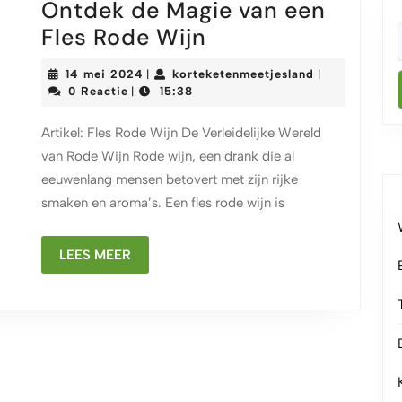
Ontdek de Magie van een
Ontdek
Fles Rode Wijn
de
14
korteketenmee
14 mei 2024
korteketenmeetjesland
|
|
Magie
mei
0 Reactie
15:38
|
2024
van
Artikel: Fles Rode Wijn De Verleidelijke Wereld
een
van Rode Wijn Rode wijn, een drank die al
Fles
eeuwenlang mensen betovert met zijn rijke
Rode
smaken en aroma’s. Een fles rode wijn is
Wijn
LEES
LEES MEER
MEER