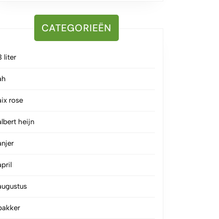
CATEGORIEËN
3 liter
ah
aix rose
albert heijn
anjer
april
augustus
bakker