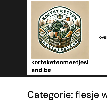
Ga
naar
inhoud
Ga
naar
inhoud
OVE
korteketenmeetjesl
and.be
Categorie:
flesje 