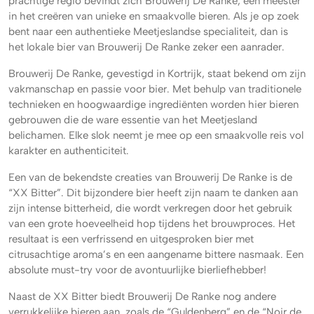
prachtige regio bevindt zich Brouwerij De Ranke, een meester
in het creëren van unieke en smaakvolle bieren. Als je op zoek
bent naar een authentieke Meetjeslandse specialiteit, dan is
het lokale bier van Brouwerij De Ranke zeker een aanrader.
Brouwerij De Ranke, gevestigd in Kortrijk, staat bekend om zijn
vakmanschap en passie voor bier. Met behulp van traditionele
technieken en hoogwaardige ingrediënten worden hier bieren
gebrouwen die de ware essentie van het Meetjesland
belichamen. Elke slok neemt je mee op een smaakvolle reis vol
karakter en authenticiteit.
Een van de bekendste creaties van Brouwerij De Ranke is de
“XX Bitter”. Dit bijzondere bier heeft zijn naam te danken aan
zijn intense bitterheid, die wordt verkregen door het gebruik
van een grote hoeveelheid hop tijdens het brouwproces. Het
resultaat is een verfrissend en uitgesproken bier met
citrusachtige aroma’s en een aangename bittere nasmaak. Een
absolute must-try voor de avontuurlijke bierliefhebber!
Naast de XX Bitter biedt Brouwerij De Ranke nog andere
verrukkelijke bieren aan, zoals de “Guldenberg” en de “Noir de