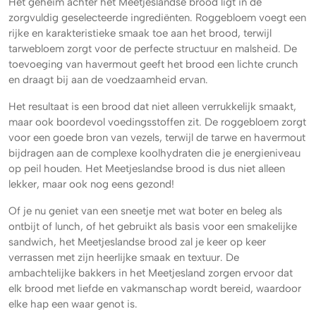
Het geheim achter het Meetjeslandse brood ligt in de
zorgvuldig geselecteerde ingrediënten. Roggebloem voegt een
rijke en karakteristieke smaak toe aan het brood, terwijl
tarwebloem zorgt voor de perfecte structuur en malsheid. De
toevoeging van havermout geeft het brood een lichte crunch
en draagt bij aan de voedzaamheid ervan.
Het resultaat is een brood dat niet alleen verrukkelijk smaakt,
maar ook boordevol voedingsstoffen zit. De roggebloem zorgt
voor een goede bron van vezels, terwijl de tarwe en havermout
bijdragen aan de complexe koolhydraten die je energieniveau
op peil houden. Het Meetjeslandse brood is dus niet alleen
lekker, maar ook nog eens gezond!
Of je nu geniet van een sneetje met wat boter en beleg als
ontbijt of lunch, of het gebruikt als basis voor een smakelijke
sandwich, het Meetjeslandse brood zal je keer op keer
verrassen met zijn heerlijke smaak en textuur. De
ambachtelijke bakkers in het Meetjesland zorgen ervoor dat
elk brood met liefde en vakmanschap wordt bereid, waardoor
elke hap een waar genot is.