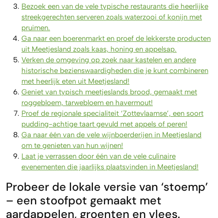
Bezoek een van de vele typische restaurants die heerlijke
streekgerechten serveren zoals waterzooi of konijn met
pruimen.
Ga naar een boerenmarkt en proef de lekkerste producten
uit Meetjesland zoals kaas, honing en appelsap.
Verken de omgeving op zoek naar kastelen en andere
historische bezienswaardigheden die je kunt combineren
met heerlijk eten uit Meetjesland!
Geniet van typisch meetjeslands brood, gemaakt met
roggebloem, tarwebloem en havermout!
Proef de regionale specialiteit ‘Zottevlaamse’, een soort
pudding-achtige taart gevuld met appels of peren!
Ga naar één van de vele wijnboerderijen in Meetjesland
om te genieten van hun wijnen!
Laat je verrassen door één van de vele culinaire
evenementen die jaarlijks plaatsvinden in Meetjesland!
Probeer de lokale versie van ‘stoemp’
– een stoofpot gemaakt met
aardappelen, groenten en vlees.