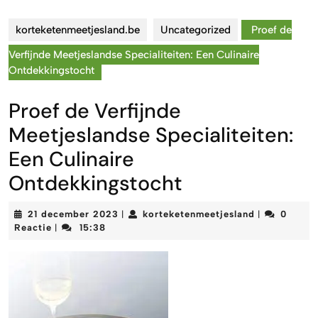
korteketenmeetjesland.be
Uncategorized
Proef de
Verfijnde Meetjeslandse Specialiteiten: Een Culinaire
Ontdekkingstocht
Proef de Verfijnde
Meetjeslandse Specialiteiten:
Een Culinaire
Ontdekkingstocht
21
korteketenm
21 december 2023
korteketenmeetjesland
0
|
|
december
Reactie
15:38
|
2023