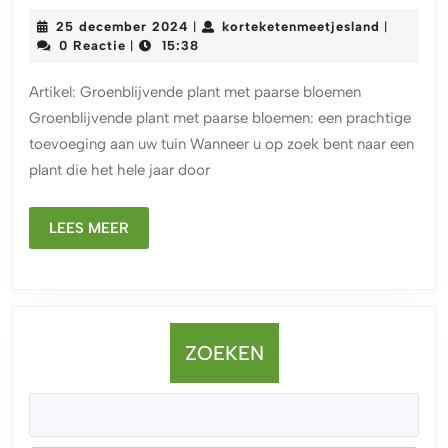
groenblijvende
25
kortekete
25 december 2024
korteketenmeetjesland
|
|
plant
december
0 Reactie
15:38
|
2024
met
Artikel: Groenblijvende plant met paarse bloemen
paarse
Groenblijvende plant met paarse bloemen: een prachtige
bloemen:
toevoeging aan uw tuin Wanneer u op zoek bent naar een
een
plant die het hele jaar door
kleurrijke
toevoeging
LEES
LEES MEER
aan
MEER
uw
tuin
ZOEKEN