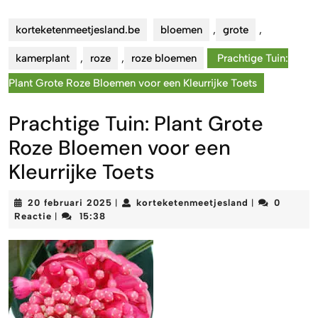
korteketenmeetjesland.be
bloemen
,
grote
,
kamerplant
,
roze
,
roze bloemen
Prachtige Tuin:
Plant Grote Roze Bloemen voor een Kleurrijke Toets
Prachtige Tuin: Plant Grote
Roze Bloemen voor een
Kleurrijke Toets
20
korteketenmee
20 februari 2025
korteketenmeetjesland
0
|
|
februari
Reactie
15:38
|
2025