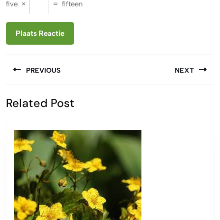
five
×
=
fifteen
Berichtnavigatie
PREVIOUS
NEXT
Vorige
Volgende
Related Post
bericht:
bericht: