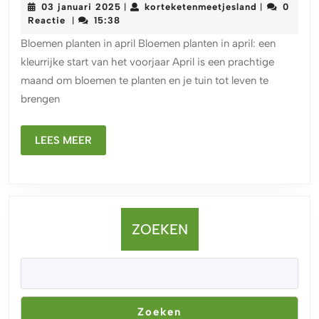
03
korteketenm
03 januari 2025
korteketenmeetjesland
0
|
|
het
januari
Reactie
15:38
|
planten
2025
Bloemen planten in april Bloemen planten in april: een
van
kleurrijke start van het voorjaar April is een prachtige
bloemen
maand om bloemen te planten en je tuin tot leven te
in
brengen
april:
een
kleurrijke
LEES
LEES MEER
MEER
start
van
het
voorjaar
ZOEKEN
Zoeken