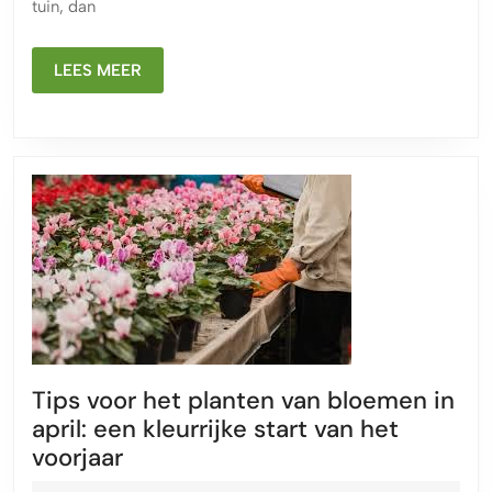
tuin, dan
Jouw
Tuin
LEES
LEES MEER
MEER
Tips voor het planten van bloemen in
april: een kleurrijke start van het
Tips
voorjaar
voor