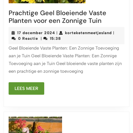
Prachtige Geel Bloeiende Vaste
Prachtige
Planten voor een Zonnige Tuin
Geel
17
kortekete
17 december 2024
korteketenmeetjesland
|
|
Bloeiende
december
0 Reactie
15:38
|
Vaste
2024
Geel Bloeiende Vaste Planten: Een Zonnige Toevoeging
Planten
aan je Tuin Geel Bloeiende Vaste Planten: Een Zonnige
voor
Toevoeging aan je Tuin Geel bloeiende vaste planten zijn
een
een prachtige en zonnige toevoeging
Zonnige
Tuin
LEES
LEES MEER
MEER