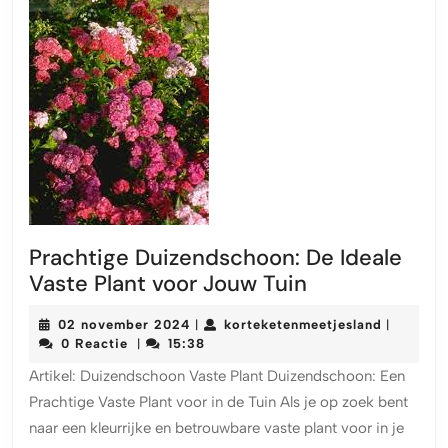
Prachtige Duizendschoon: De Ideale
Prachtige
Vaste Plant voor Jouw Tuin
Duizendschoo
02
korteket
02 november 2024
korteketenmeetjesland
|
|
De
november
0 Reactie
15:38
|
Ideale
2024
Artikel: Duizendschoon Vaste Plant Duizendschoon: Een
Vaste
Prachtige Vaste Plant voor in de Tuin Als je op zoek bent
Plant
naar een kleurrijke en betrouwbare vaste plant voor in je
voor