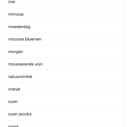
mei
mimosa
moederdag
mooiste bloemen
morgen
mousserende wijn
natuurwinkel
oranje
oyen
oyen jacobs
paars