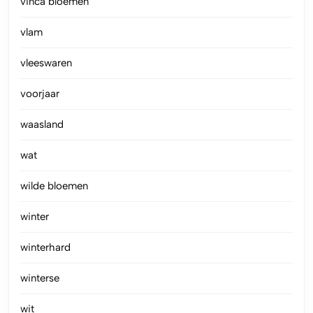
vinca bloemen
vlam
vleeswaren
voorjaar
waasland
wat
wilde bloemen
winter
winterhard
winterse
wit