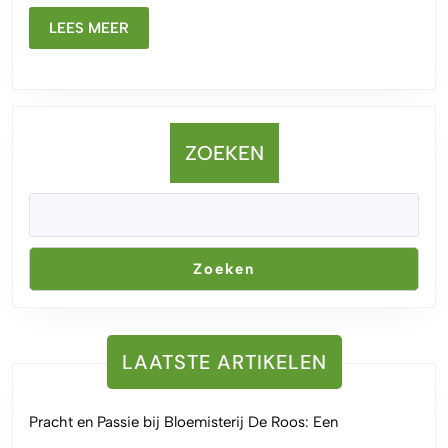
43:
LEES
LEES MEER
Een
MEER
Hemelse
Combinatie
ZOEKEN
Zoeken
LAATSTE ARTIKELEN
Pracht en Passie bij Bloemisterij De Roos: Een