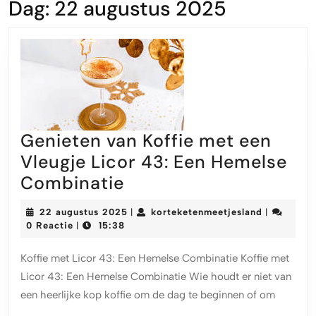
Dag:
22 augustus 2025
Genieten van Koffie met een
Vleugje Licor 43: Een Hemelse
Genieten
Combinatie
van
22
korteketen
22 augustus 2025
korteketenmeetjesland
|
|
Koffie
augustus
0 Reactie
15:38
|
2025
met
Koffie met Licor 43: Een Hemelse Combinatie Koffie met
een
Licor 43: Een Hemelse Combinatie Wie houdt er niet van
Vleugje
een heerlijke kop koffie om de dag te beginnen of om
Licor