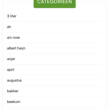
CATEGORIEËN
3 liter
ah
aix rose
albert heijn
anjer
april
augustus
bakker
beekum