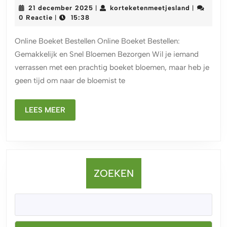
en
21
kortekete
21 december 2025
korteketenmeetjesland
|
|
Snel:
december
0 Reactie
15:38
|
2025
Online
Online Boeket Bestellen Online Boeket Bestellen:
Boeket
Gemakkelijk en Snel Bloemen Bezorgen Wil je iemand
Bestellen
verrassen met een prachtig boeket bloemen, maar heb je
voor
geen tijd om naar de bloemist te
Elke
Gelegenheid
LEES
LEES MEER
MEER
ZOEKEN