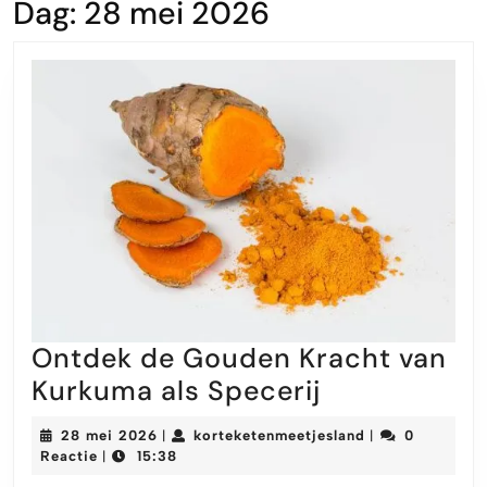
Dag:
28 mei 2026
Ontdek de Gouden Kracht van
Ontdek
Kurkuma als Specerij
de
28
korteketenmeet
28 mei 2026
korteketenmeetjesland
0
|
|
Gouden
mei
Reactie
15:38
|
2026