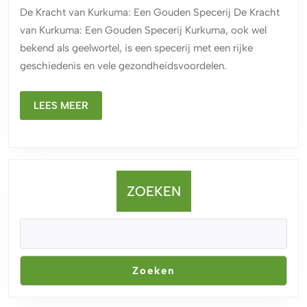
Kracht
De Kracht van Kurkuma: Een Gouden Specerij De Kracht
van
van Kurkuma: Een Gouden Specerij Kurkuma, ook wel
Kurkuma
bekend als geelwortel, is een specerij met een rijke
als
geschiedenis en vele gezondheidsvoordelen.
Specerij
LEES
LEES MEER
MEER
ZOEKEN
Zoeken