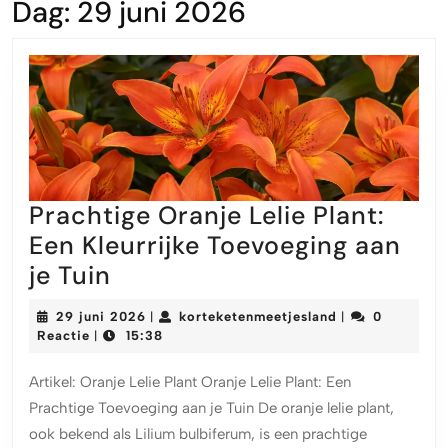
Dag:
29 juni 2026
Prachtige Oranje Lelie Plant:
Een Kleurrijke Toevoeging aan
Prachtige
je Tuin
Oranje
29
korteketenmeet
29 juni 2026
korteketenmeetjesland
0
|
|
Lelie
juni
Reactie
15:38
|
2026
Plant:
Artikel: Oranje Lelie Plant Oranje Lelie Plant: Een
Een
Prachtige Toevoeging aan je Tuin De oranje lelie plant,
Kleurrijke
ook bekend als Lilium bulbiferum, is een prachtige