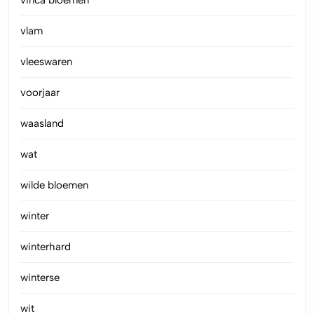
vinca bloemen
vlam
vleeswaren
voorjaar
waasland
wat
wilde bloemen
winter
winterhard
winterse
wit