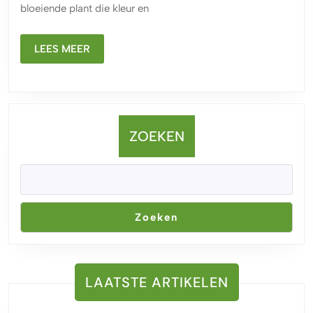
Toevoeging
bloeiende plant die kleur en
aan
je
LEES
LEES MEER
Tuin
MEER
ZOEKEN
Zoeken
LAATSTE ARTIKELEN