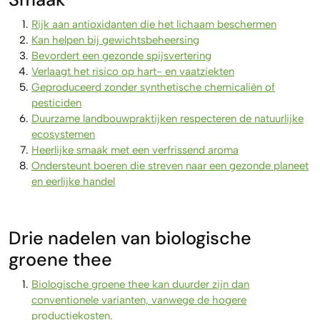
Rijk aan antioxidanten die het lichaam beschermen
Kan helpen bij gewichtsbeheersing
Bevordert een gezonde spijsvertering
Verlaagt het risico op hart- en vaatziekten
Geproduceerd zonder synthetische chemicaliën of
pesticiden
Duurzame landbouwpraktijken respecteren de natuurlijke
ecosystemen
Heerlijke smaak met een verfrissend aroma
Ondersteunt boeren die streven naar een gezonde planeet
en eerlijke handel
Drie nadelen van biologische
groene thee
Biologische groene thee kan duurder zijn dan
conventionele varianten, vanwege de hogere
productiekosten.