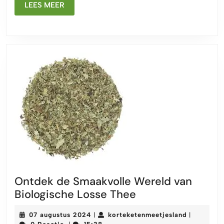
LEES
LEES MEER
MEER
Ontdek de Smaakvolle Wereld van
Ontdek
Biologische Losse Thee
de
07
kortekete
07 augustus 2024
korteketenmeetjesland
|
|
Smaakvolle
augustus