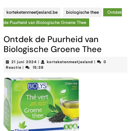
korteketenmeetjesland.be
biologische thee
Ontdek
de Puurheid van Biologische Groene Thee
Ontdek de Puurheid van
Biologische Groene Thee
21
korteketenmeetjes
21 juni 2024
korteketenmeetjesland
0
|
|
juni
Reactie
15:38
|
2024