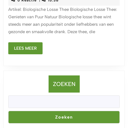
0 Reactie
15:38
|
Wereld
2024
Artikel: Biologische Losse Thee Biologische Losse Thee:
van
Genieten van Puur Natuur Biologische losse thee wint
Biologische
steeds meer aan populariteit onder liefhebbers van een
Losse
gezonde en smaakvolle drank. Deze thee, die
Thee
LEES
LEES MEER
MEER
ZOEKEN
Zoeken