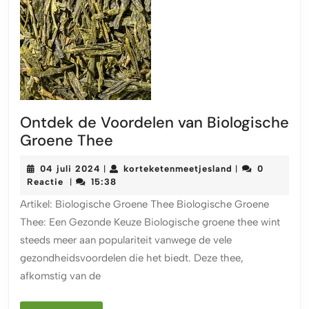
Ontdek de Voordelen van Biologische
Ontdek
Groene Thee
de
04
korteketenmeet
04 juli 2024
korteketenmeetjesland
0
|
|
Voordelen
juli
Reactie
15:38
|
van
2024
Artikel: Biologische Groene Thee Biologische Groene
Biologische
Thee: Een Gezonde Keuze Biologische groene thee wint
Groene
steeds meer aan populariteit vanwege de vele
Thee
gezondheidsvoordelen die het biedt. Deze thee,
afkomstig van de