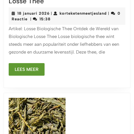
Ontdek
Losse Thee
de
18
korteketenme
18 januari 2026
korteketenmeetjesland
0
|
|
Puurheid
januari
Reactie
15:38
|
van
2026
Artikel: Losse Biologische Thee Ontdek de Wereld van
Biologische
Biologische Losse Thee Losse biologische thee wint
Losse
steeds meer aan populariteit onder liefhebbers van een
Thee
gezonde en duurzame levensstijl. Deze thee, die
LEES
LEES MEER
MEER