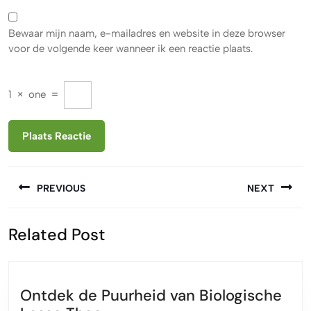
Bewaar mijn naam, e-mailadres en website in deze browser
voor de volgende keer wanneer ik een reactie plaats.
1
×
one
=
Berichtnavigatie
PREVIOUS
NEXT
Vorige
Volgende
Related Post
bericht:
bericht:
Ontdek de Puurheid van Biologische