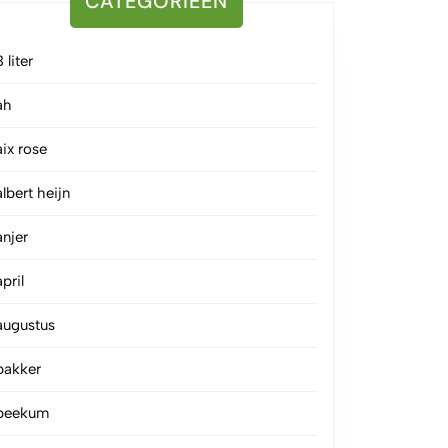
CATEGORIEËN
3 liter
ah
aix rose
albert heijn
anjer
april
augustus
bakker
beekum