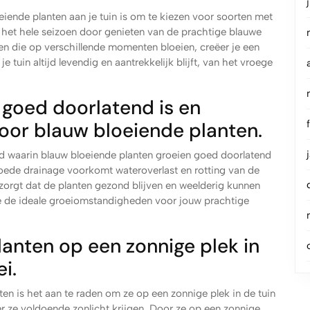
iende planten aan je tuin is om te kiezen voor soorten met
e het hele seizoen door genieten van de prachtige blauwe
ren die op verschillende momenten bloeien, creëer je een
 tuin altijd levendig en aantrekkelijk blijft, van het vroege
 goed doorlatend is en
voor blauw bloeiende planten.
nd waarin blauw bloeiende planten groeien goed doorlatend
n goede drainage voorkomt wateroverlast en rotting van de
 zorgt dat de planten gezond blijven en weelderig kunnen
je de ideale groeiomstandigheden voor jouw prachtige
lanten op een zonnige plek in
i.
en is het aan te raden om ze op een zonnige plek in de tuin
er ze voldoende zonlicht krijgen. Door ze op een zonnige