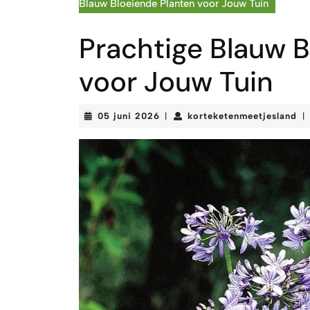
Blauw Bloeiende Planten voor Jouw Tuin
Prachtige Blauw B
voor Jouw Tuin
05
ko
05 juni 2026
korteketenmeetjesland
|
|
juni
2026