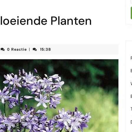
loeiende Planten
rteketenmeetjesland
0 Reactie
15:38
|