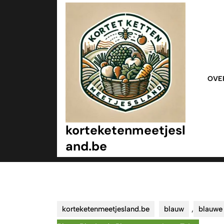
Ga
naar
inhoud
Ga
naar
inhoud
OVE
korteketenmeetjesl
and.be
korteketenmeetjesland.be
blauw
,
blauwe