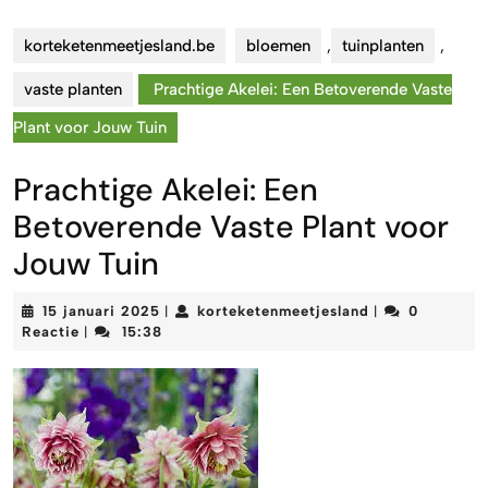
korteketenmeetjesland.be
bloemen
,
tuinplanten
,
vaste planten
Prachtige Akelei: Een Betoverende Vaste
Plant voor Jouw Tuin
Prachtige Akelei: Een
Betoverende Vaste Plant voor
Jouw Tuin
15
korteketenmeet
15 januari 2025
korteketenmeetjesland
0
|
|
januari
Reactie
15:38
|
2025