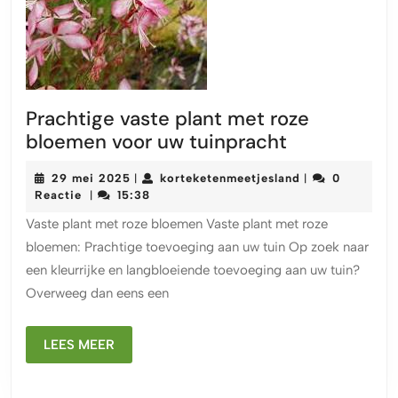
Prachtige vaste plant met roze
Prachtige
bloemen voor uw tuinpracht
vaste
29
korteketenmeet
29 mei 2025
korteketenmeetjesland
0
|
|
plant
mei
Reactie
15:38
|
met
2025
Vaste plant met roze bloemen Vaste plant met roze
roze
bloemen: Prachtige toevoeging aan uw tuin Op zoek naar
bloemen
een kleurrijke en langbloeiende toevoeging aan uw tuin?
voor
Overweeg dan eens een
uw
tuinpracht
LEES
LEES MEER
MEER