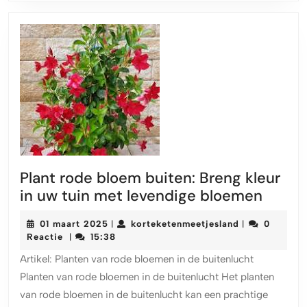
Plant rode bloem buiten: Breng kleur
Plant
in uw tuin met levendige bloemen
rode
01
korteketenmee
01 maart 2025
korteketenmeetjesland
0
|
|
bloem
maart
Reactie
15:38
|
buiten
2025
Artikel: Planten van rode bloemen in de buitenlucht
Breng
Planten van rode bloemen in de buitenlucht Het planten
kleur
van rode bloemen in de buitenlucht kan een prachtige
in