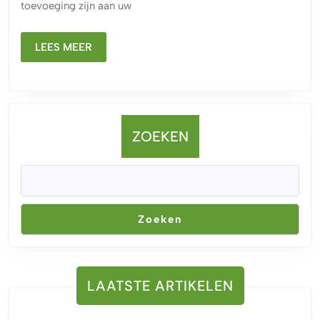
toevoeging zijn aan uw
uw
tuin
LEES
met
LEES MEER
MEER
leven
bloem
ZOEKEN
Zoeken
LAATSTE ARTIKELEN