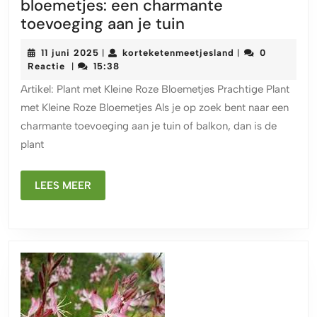
bloemetjes: een charmante
Prachtige
toevoeging aan je tuin
plant
11
korteketenmeetj
11 juni 2025
korteketenmeetjesland
0
|
|
met
juni
Reactie
15:38
|
kleine
2025
Artikel: Plant met Kleine Roze Bloemetjes Prachtige Plant
roze
met Kleine Roze Bloemetjes Als je op zoek bent naar een
bloemetjes:
charmante toevoeging aan je tuin of balkon, dan is de
een
plant
charmante
toevoeging
LEES
aan
LEES MEER
MEER
je
tuin