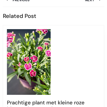
PREVIOUS
NEXT
Vorige
Volgende
Related Post
bericht:
bericht:
Prachtige plant met kleine roze