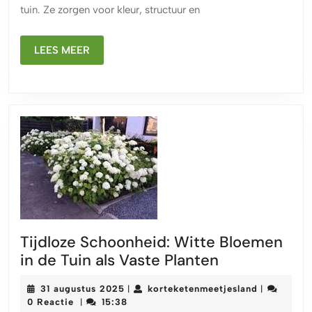
tuin. Ze zorgen voor kleur, structuur en
per
maa
LEES
in
LEES MEER
MEER
uw
tuin
Tijdloze Schoonheid: Witte Bloemen
Tijdloze
in de Tuin als Vaste Planten
Schoonheid:
31
korteketen
31 augustus 2025
korteketenmeetjesland
|
|
Witte
augustus
0 Reactie
15:38
|