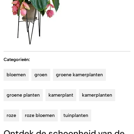
Categorieën:
bloemen
groen
groene kamerplanten
groene planten
kamerplant
kamerplanten
roze
roze bloemen
tuinplanten
Ontdek de schoonheid van de