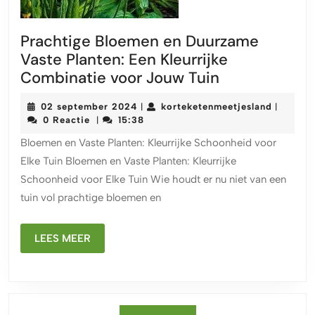
Prachtige Bloemen en Duurzame
Vaste Planten: Een Kleurrijke
Prachtige
Combinatie voor Jouw Tuin
Bloemen
02
korteket
02 september 2024
korteketenmeetjesland
|
|
en
september
0 Reactie
15:38
|
Duurzame
2024
Bloemen en Vaste Planten: Kleurrijke Schoonheid voor
Vaste
Elke Tuin Bloemen en Vaste Planten: Kleurrijke
Planten:
Schoonheid voor Elke Tuin Wie houdt er nu niet van een
Een
tuin vol prachtige bloemen en
Kleurrijke
Combinatie
LEES
voor
LEES MEER
MEER
Jouw
Tuin