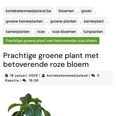
korteketenmeetjesland.be
bloemen
,
groen
,
groene kamerplanten
,
groene planten
,
kamerplant
,
kamerplanten
,
roze
,
roze bloemen
,
tuinplanten
Prachtige groene plant met betoverende roze bloem
Prachtige groene plant met
betoverende roze bloem
18
korteketenmeet
18 januari 2025
korteketenmeetjesland
0
|
|
januari
Reactie
15:38
|
2025