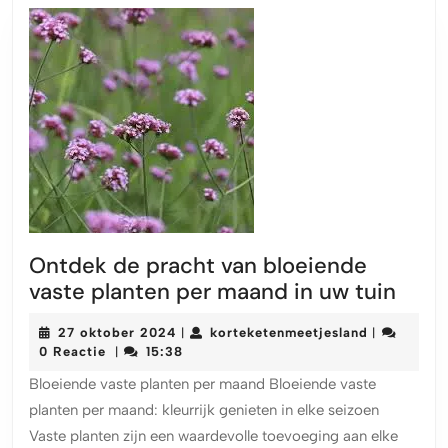
Ontdek de pracht van bloeiende
Ontd
vaste planten per maand in uw tuin
de
27
korteketen
27 oktober 2024
korteketenmeetjesland
|
|
prac
oktober
0 Reactie
15:38
|
van
2024
Bloeiende vaste planten per maand Bloeiende vaste
bloe
planten per maand: kleurrijk genieten in elke seizoen
vast
Vaste planten zijn een waardevolle toevoeging aan elke
plan