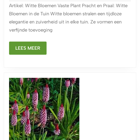
Bloemen
2025
Artikel: Witte Bloemen Vaste Plant Pracht en Praal: Witte
in
Bloemen in de Tuin Witte bloemen stralen een tijdloze
de
elegantie en zuiverheid uit in elke tuin. Ze vormen een
Tuin
verfijnde toevoeging
als
Vaste
LEES
Planten
LEES MEER
MEER