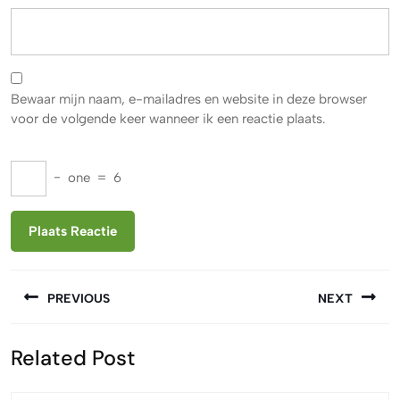
Bewaar mijn naam, e-mailadres en website in deze browser
voor de volgende keer wanneer ik een reactie plaats.
−
one
=
6
Berichtnavigatie
PREVIOUS
NEXT
Vorige
Volgende
Related Post
bericht:
bericht: