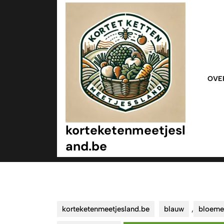
Ga
naar
inhoud
Ga
naar
inhoud
OVE
korteketenmeetjesl
and.be
korteketenmeetjesland.be
blauw
,
bloeme