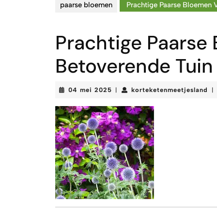
paarse bloemen
Prachtige Paarse Bloemen V
Prachtige Paarse
Betoverende Tuin
04
ko
04 mei 2025
korteketenmeetjesland
|
|
mei
2025