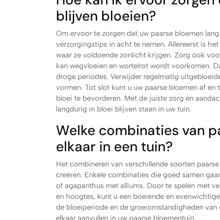
blijven bloeien?
Om ervoor te zorgen dat uw paarse bloemen lang b
verzorgingstips in acht te nemen. Allereerst is he
waar ze voldoende zonlicht krijgen. Zorg ook voo
kan wegvloeien en wortelrot wordt voorkomen. Daa
droge periodes. Verwijder regelmatig uitgebloei
vormen. Tot slot kunt u uw paarse bloemen af en
bloei te bevorderen. Met de juiste zorg en aanda
langdurig in bloei blijven staan in uw tuin.
Welke combinaties van p
elkaar in een tuin?
Het combineren van verschillende soorten paarse 
creëren. Enkele combinaties die goed samen gaan z
of agapanthus met alliums. Door te spelen met ve
en hoogtes, kunt u een boeiende en evenwichtige 
de bloeiperiode en de groeiomstandigheden van 
elkaar aanvullen in uw paarse bloementuin.