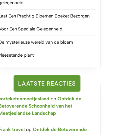
gelegenheid
Laat Een Prachtig Bloemen Boeket Bezorgen
Voor Een Speciale Gelegenheid
De mysterieuze wereld van de bloem
vleesetende plant
LAATSTE REACTIES
korteketenmeetjesland
op
Ontdek de
Betoverende Schoonheid van het
Meetjeslandse Landschap
Frank travel
op
Ontdek de Betoverende