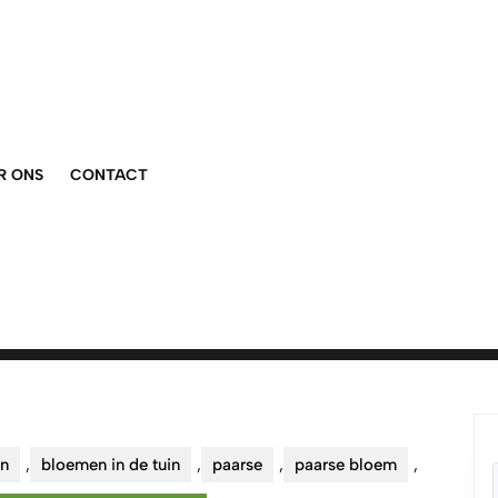
R ONS
CONTACT
n
,
bloemen in de tuin
,
paarse
,
paarse bloem
,