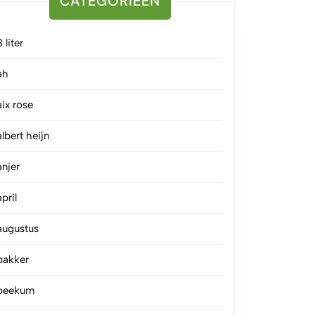
CATEGORIEËN
3 liter
ah
aix rose
albert heijn
anjer
april
augustus
bakker
beekum