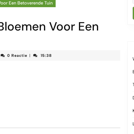
oor Een Betoverende Tuin
 Bloemen Voor Een
rteketenmeetjesland
0 Reactie
15:38
|