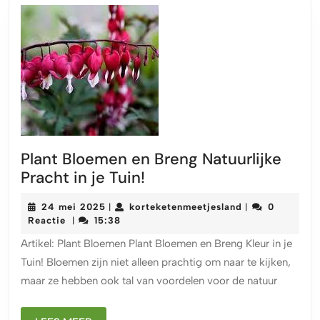
Plant Bloemen en Breng Natuurlijke
Plant
Pracht in je Tuin!
Bloemen
24
korteketenmeet
24 mei 2025
korteketenmeetjesland
0
|
|
en
mei
Reactie
15:38
|
Breng
2025
Artikel: Plant Bloemen Plant Bloemen en Breng Kleur in je
Natuurlijke
Tuin! Bloemen zijn niet alleen prachtig om naar te kijken,
Pracht
maar ze hebben ook tal van voordelen voor de natuur
in
je