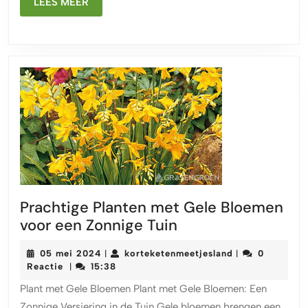
LEES
Tuin!
LEES MEER
MEER
Prachtige Planten met Gele Bloemen
Prachtige
voor een Zonnige Tuin
Planten
05
korteketenmeet
05 mei 2024
korteketenmeetjesland
0
|
|
met
mei
Reactie
15:38
|
Gele
2024
Plant met Gele Bloemen Plant met Gele Bloemen: Een
Bloemen
Zonnige Versiering in de Tuin Gele bloemen brengen een