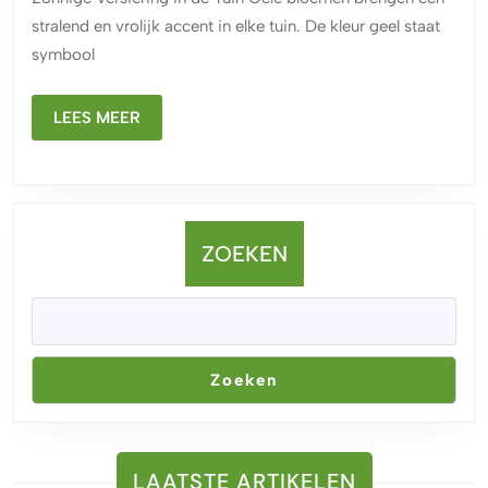
voor
stralend en vrolijk accent in elke tuin. De kleur geel staat
een
symbool
Zonnige
Tuin
LEES
LEES MEER
MEER
ZOEKEN
Zoeken
LAATSTE ARTIKELEN