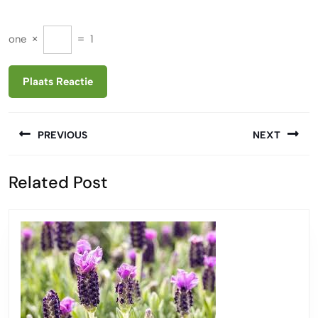
one
×
=
1
Berichtnavigatie
PREVIOUS
NEXT
Vorige
Volgende
Related Post
bericht:
bericht: