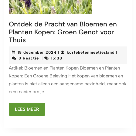
Ontdek de Pracht van Bloemen en
Planten Kopen: Groen Genot voor
Ontdek
Thuis
de
18
kortekete
18 december 2024
korteketenmeetjesland
|
|
Pracht
december
0 Reactie
15:38
|
van
2024
Artikel: Bloemen en Planten Kopen Bloemen en Planten
Bloemen
Kopen: Een Groene Beleving Het kopen van bloemen en
en
planten is niet alleen een aangename bezigheid, maar ook
Planten
een manier om je
Kopen:
Groen
Genot
LEES
LEES MEER
MEER
voor
Thuis