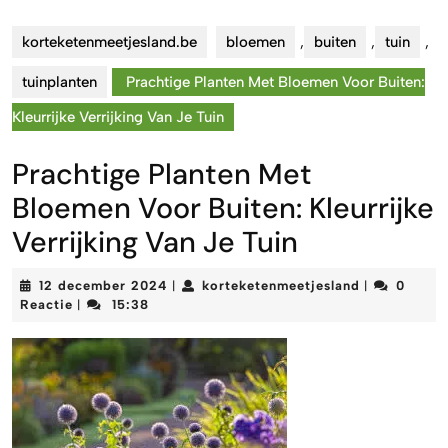
korteketenmeetjesland.be
bloemen
,
buiten
,
tuin
,
tuinplanten
Prachtige Planten Met Bloemen Voor Buiten:
Kleurrijke Verrijking Van Je Tuin
Prachtige Planten Met
Bloemen Voor Buiten: Kleurrijke
Verrijking Van Je Tuin
12
korteketenm
12 december 2024
korteketenmeetjesland
0
|
|
december
Reactie
15:38
|
2024