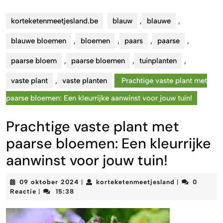
korteketenmeetjesland.be
blauw
,
blauwe
,
blauwe bloemen
,
bloemen
,
paars
,
paarse
,
paarse bloem
,
paarse bloemen
,
tuinplanten
,
vaste plant
,
vaste planten
Prachtige vaste plant met
paarse bloemen: Een kleurrijke aanwinst voor jouw tuin!
Prachtige vaste plant met
paarse bloemen: Een kleurrijke
aanwinst voor jouw tuin!
09
korteketenmee
09 oktober 2024
korteketenmeetjesland
0
|
|
oktober
Reactie
15:38
|
2024