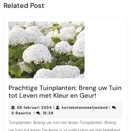
Vorige
Volgende
Related Post
bericht:
bericht:
Prachtige Tuinplanten: Breng uw Tuin
Prachtige
tot Leven met Kleur en Geur!
Tuinplanten
08
korteketen
08 februari 2024
korteketenmeetjesland
|
|
Breng
februari
0 Reactie
15:38
|
uw
2024
Tuinplanten: Breng uw tuin tot leven Tuinplanten: Breng
Tuin
uw tuin tot leven De lente is in volle gang en dat betekent