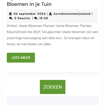
Tips
Bloemen in je Tuin
voor
06
korteket
06 september 2024
korteketenmeetjesland
|
|
het
september
0 Reactie
15:38
|
Planten
2024
Artikel: Vaste Bloemen Planten Vaste Bloemen Planten:
van
Kleurrijkheid die Blijft Terugkomen Vaste bloemen zijn een
Vaste
prachtige toevoeging aan elke tuin. Ze brengen kleur en
Bloemen
leven, en het beste van alles
in
je
LEES
Tuin
LEES MEER
MEER
ZOEKEN