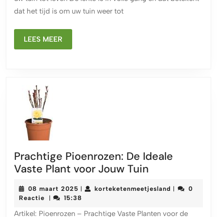
tot
dat het tijd is om uw tuin weer tot
Leven
met
LEES
Kleur
LEES MEER
MEER
en
Geur!
Prachtige Pioenrozen: De Ideale
Prachtige
Vaste Plant voor Jouw Tuin
Pioenrozen:
08
korteketenme
08 maart 2025
korteketenmeetjesland
0
|
|
De
maart
Reactie
15:38
|
Ideale
2025
Artikel: Pioenrozen – Prachtige Vaste Planten voor de