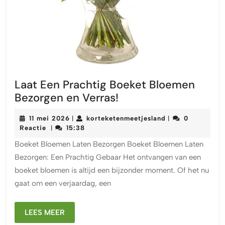
Laat Een Prachtig Boeket Bloemen
Laat
Bezorgen en Verras!
Een
11
korteketenmeetj
11 mei 2026
korteketenmeetjesland
0
|
|
Prachtig
mei
Reactie
15:38
|
Boeket
2026
Boeket Bloemen Laten Bezorgen Boeket Bloemen Laten
Bloemen
Bezorgen: Een Prachtig Gebaar Het ontvangen van een
Bezorgen
boeket bloemen is altijd een bijzonder moment. Of het nu
en
gaat om een verjaardag, een
Verras!
LEES
LEES MEER
MEER