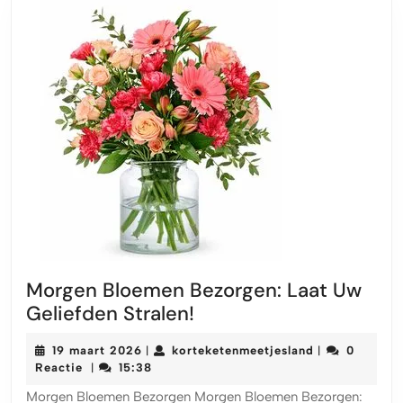
Morgen Bloemen Bezorgen: Laat Uw
Morgen
Geliefden Stralen!
Bloemen
19
korteketenmee
19 maart 2026
korteketenmeetjesland
0
|
|
Bezorgen:
maart
Reactie
15:38
|
Laat
2026
Morgen Bloemen Bezorgen Morgen Bloemen Bezorgen: