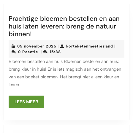
Prachtige bloemen bestellen en aan
huis laten leveren: breng de natuur
Prachtige
binnen!
bloemen
05
korteket
05 november 2025
korteketenmeetjesland
|
|
bestellen
november
0 Reactie
15:38
|
en
2025
Bloemen bestellen aan huis Bloemen bestellen aan huis:
aan
breng kleur in huis! Er is iets magisch aan het ontvangen
huis
van een boeket bloemen. Het brengt niet alleen kleur en
laten
leven
leveren:
breng
de
LEES
LEES MEER
MEER
natuur
binnen!