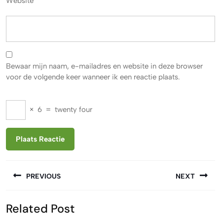
Website
Bewaar mijn naam, e-mailadres en website in deze browser
voor de volgende keer wanneer ik een reactie plaats.
×
6
=
twenty four
Berichtnavigatie
PREVIOUS
NEXT
Vorige
Volgende
Related Post
bericht:
bericht: