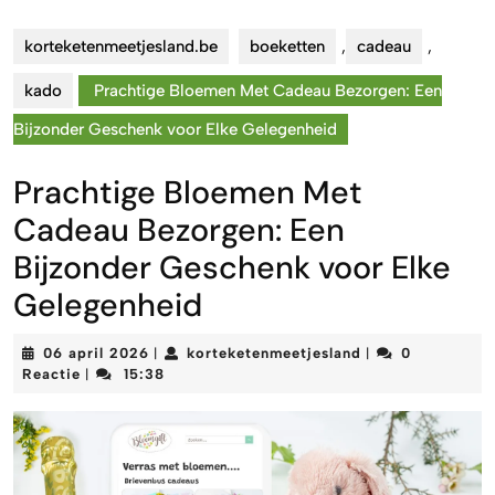
korteketenmeetjesland.be
boeketten
,
cadeau
,
kado
Prachtige Bloemen Met Cadeau Bezorgen: Een
Bijzonder Geschenk voor Elke Gelegenheid
Prachtige Bloemen Met
Cadeau Bezorgen: Een
Bijzonder Geschenk voor Elke
Gelegenheid
06
korteketenmeetje
06 april 2026
korteketenmeetjesland
0
|
|
april
Reactie
15:38
|
2026