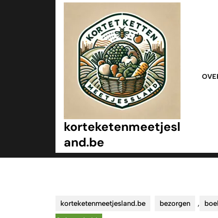
Ga
naar
inhoud
Ga
naar
inhoud
OVE
korteketenmeetjesl
and.be
korteketenmeetjesland.be
bezorgen
,
boe