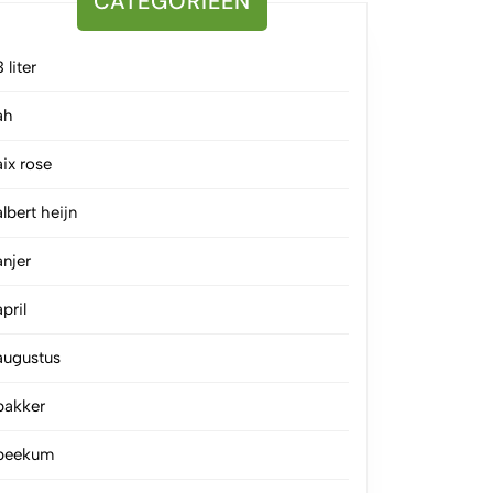
CATEGORIEËN
3 liter
ah
aix rose
albert heijn
anjer
april
augustus
bakker
beekum