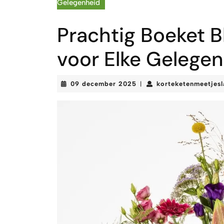
Gelegenheid
Prachtig Boeket 
voor Elke Gelege
09
09 december 2025
korteketenmeetjes
|
december
2025