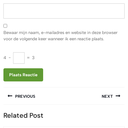
Bewaar mijn naam, e-mailadres en website in deze browser
voor de volgende keer wanneer ik een reactie plaats.
4
−
=
3
Berichtnavigatie
PREVIOUS
NEXT
Vorige
Volgende
Related Post
bericht:
bericht: