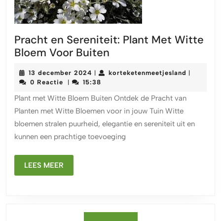
Pracht en Sereniteit: Plant Met Witte
Pracht
Bloem Voor Buiten
en
13
kortekete
13 december 2024
korteketenmeetjesland
|
|
Sereniteit:
december
0 Reactie
15:38
|
Plant
2024
Plant met Witte Bloem Buiten Ontdek de Pracht van
Met
Planten met Witte Bloemen voor in jouw Tuin Witte
Witte
bloemen stralen puurheid, elegantie en sereniteit uit en
Bloem
kunnen een prachtige toevoeging
Voor
Buiten
LEES
LEES MEER
MEER