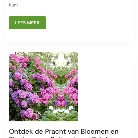
Genot
kunt
in
uw
LEES
Tuin
LEES MEER
MEER
Ontdek de Pracht van Bloemen en