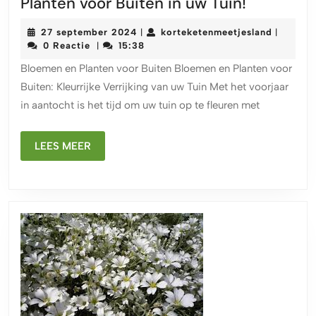
Ontdek
Planten voor Buiten in uw Tuin!
de
27
korteket
27 september 2024
korteketenmeetjesland
|
|
Pracht
september
0 Reactie
15:38
|
van
2024
Bloemen en Planten voor Buiten Bloemen en Planten voor
Bloemen
Buiten: Kleurrijke Verrijking van uw Tuin Met het voorjaar
en
in aantocht is het tijd om uw tuin op te fleuren met
Planten
voor
LEES
Buiten
LEES MEER
MEER
in
uw
Tuin!