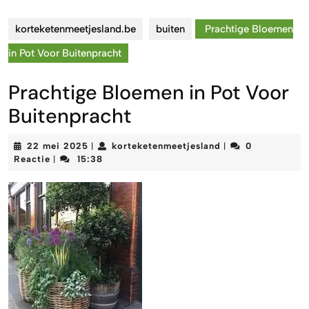
korteketenmeetjesland.be
buiten
Prachtige Bloemen
in Pot Voor Buitenpracht
Prachtige Bloemen in Pot Voor
Buitenpracht
22
korteketenmeetjes
22 mei 2025
korteketenmeetjesland
0
|
|
mei
Reactie
15:38
|
2025