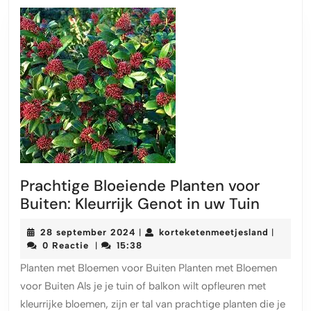
Prachtige Bloeiende Planten voor
Pracht
Buiten: Kleurrijk Genot in uw Tuin
Bloeie
28
korteket
28 september 2024
korteketenmeetjesland
|
|
Plante
september
0 Reactie
15:38
|
voor
2024
Planten met Bloemen voor Buiten Planten met Bloemen
Buiten:
voor Buiten Als je je tuin of balkon wilt opfleuren met
Kleurrij
kleurrijke bloemen, zijn er tal van prachtige planten die je