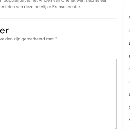
 populariteit is het vinden van Chenet wijn slechts een
nieten van deze heerlijke Franse creatie.
er
 velden zijn gemarkeerd met
*