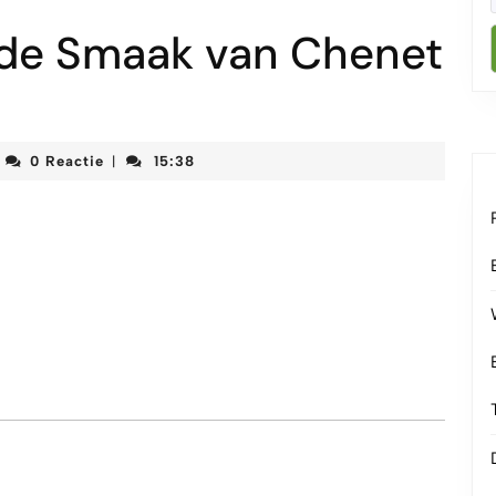
nde Smaak van Chenet
rteketenmeetjesland
0 Reactie
15:38
|