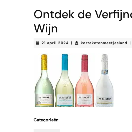
Ontdek de Verfij
Wijn
21
ko
21 april 2024
korteketenmeetjesland
|
|
april
2024
Categorieën: