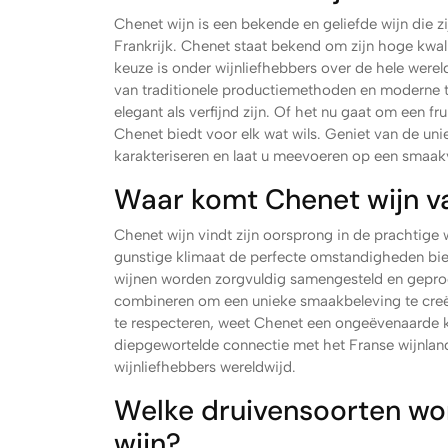
Chenet wijn is een bekende en geliefde wijn die z
Frankrijk. Chenet staat bekend om zijn hoge kwali
keuze is onder wijnliefhebbers over de hele were
van traditionele productiemethoden en moderne t
elegant als verfijnd zijn. Of het nu gaat om een fr
Chenet biedt voor elk wat wils. Geniet van de un
karakteriseren en laat u meevoeren op een smaakv
Waar komt Chenet wijn 
Chenet wijn vindt zijn oorsprong in de prachtige w
gunstige klimaat de perfecte omstandigheden bi
wijnen worden zorgvuldig samengesteld en geprod
combineren om een unieke smaakbeleving te creë
te respecteren, weet Chenet een ongeëvenaarde kwa
diepgewortelde connectie met het Franse wijnland
wijnliefhebbers wereldwijd.
Welke druivensoorten wo
wijn?