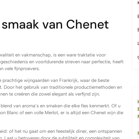
 smaak van Chenet
aliteit en vakmanschap, is een ware traktatie voor
e geschiedenis en voortdurende streven naar perfectie, heeft
n vele fijnproevers.
e prachtige wijngaarden van Frankrijk, waar de beste
. Door het gebruik van traditionele productiemethoden en
n te creëren die zowel elegant als verfijnd zijn.
 blend van aroma’s en smaken die elke fles kenmerkt. Of u
n Blanc of een volle Merlot, er is altijd een Chenet wijn die
eid: of het nu gaat om een feestelijk diner, een ontspannen
 Laat u betoveren door de subtiliteit en complexiteit van