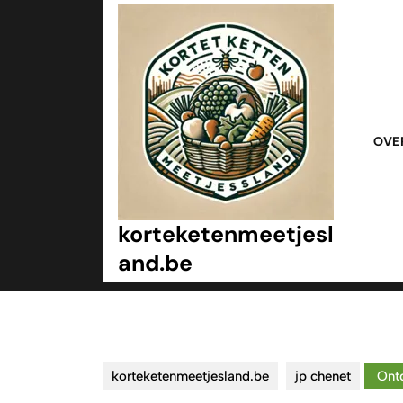
Ga
naar
inhoud
Ga
naar
inhoud
OVE
korteketenmeetjesl
and.be
korteketenmeetjesland.be
jp chenet
Ontd