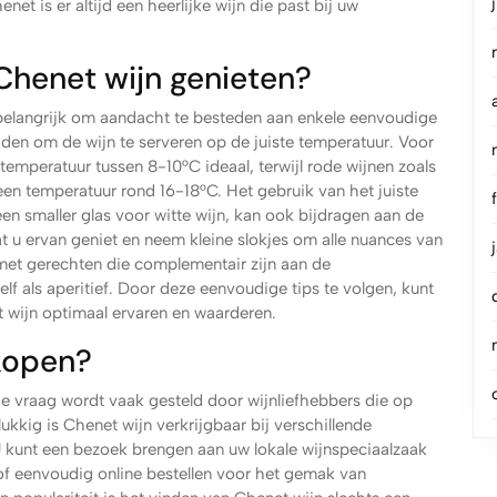
t is er altijd een heerlijke wijn die past bij uw
 Chenet wijn genieten?
 belangrijk om aandacht te besteden aan enkele eenvoudige
raden om de wijn te serveren op de juiste temperatuur. Voor
temperatuur tussen 8-10°C ideaal, terwijl rode wijnen zoals
een temperatuur rond 16-18°C. Het gebruik van het juiste
een smaller glas voor witte wijn, kan ook bijdragen aan de
 u ervan geniet en neem kleine slokjes om alle nuances van
et gerechten die complementair zijn aan de
lf als aperitief. Door deze eenvoudige tips te volgen, kunt
 wijn optimaal ervaren en waarderen.
kopen?
e vraag wordt vaak gesteld door wijnliefhebbers die op
ukkig is Chenet wijn verkrijgbaar bij verschillende
U kunt een bezoek brengen aan uw lokale wijnspeciaalzaak
of eenvoudig online bestellen voor het gemak van