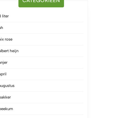
CATEGORIEËN
3 liter
ah
aix rose
albert heijn
anjer
april
augustus
bakker
beekum