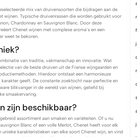
selecteerde mix van druivensoorten die bijdragen aan de
et wijnen. Typische druivenrassen die worden gebruikt voor
ignon, Chardonnay en Sauvignon Blanc. Door deze
creëert Chenet wijnen met complexe aroma’s en een
er weet te bekoren.
niek?
ombinatie van traditie, vakmanschap en innovatie. Wat
electie van de beste druiven uit de Franse wijngaarden en
productiemethoden. Hierdoor ontstaat een harmonieuze
 karakter geeft. De constante zoektocht naar perfectie en
are blikvanger in de wereld van wijnen, geliefd bij
ijke smaakervaring.
n zijn beschikbaar?
tgebreid assortiment aan smaken en variëteiten. Of u nu
Sauvignon Blanc of een volle Merlot, Chenet heeft voor elk
n unieke karakteristieken van elke soort Chenet wijn, en vind