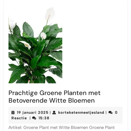
Prachtige Groene Planten met
Prachtige
Betoverende Witte Bloemen
Groene
19
korteketenme
19 januari 2025
korteketenmeetjesland
0
|
|
Planten
januari
Reactie
15:38
|
met
2025
Artikel: Groene Plant met Witte Bloemen Groene Plant
Betoverend