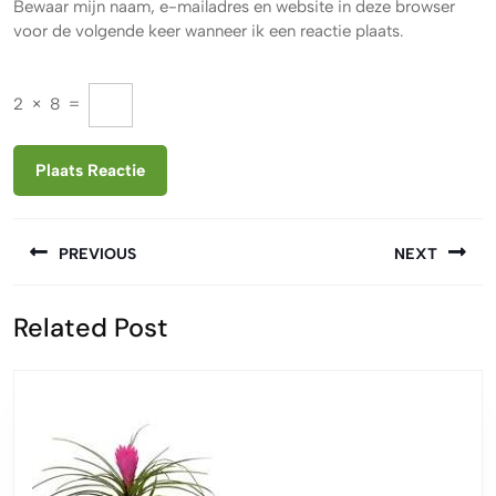
Bewaar mijn naam, e-mailadres en website in deze browser
voor de volgende keer wanneer ik een reactie plaats.
2
×
8
=
Berichtnavigatie
PREVIOUS
NEXT
Vorige
Volgende
Related Post
bericht:
bericht: