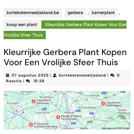
korteketenmeetjesland.be
gerbera
,
kamerplant
,
koop een plant
Kleurrijke Gerbera Plant Kopen Voor Een
Vrolijke Sfeer Thuis
Kleurrijke Gerbera Plant Kopen
Voor Een Vrolijke Sfeer Thuis
07
korteketenme
07 augustus 2025
korteketenmeetjesland
0
|
|
augustus
Reactie
15:38
|
2025