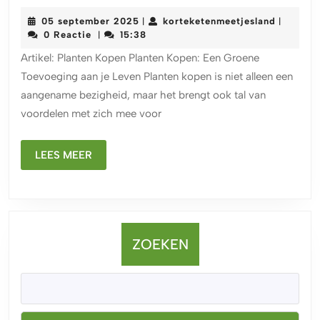
de
05
korteket
05 september 2025
korteketenmeetjesland
|
|
Magi
september
0 Reactie
15:38
|
van
2025
Artikel: Planten Kopen Planten Kopen: Een Groene
Plant
Toevoeging aan je Leven Planten kopen is niet alleen een
Kope
aangename bezigheid, maar het brengt ook tal van
Groe
voordelen met zich mee voor
Gelu
voor
LEES
Jouw
LEES MEER
MEER
Leefr
ZOEKEN