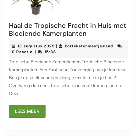
Haal de Tropische Pracht in Huis met
Haal
Bloeiende Kamerplanten
de
13
korteketen
13 augustus 2025
korteketenmeetjesland
|
|
Tropische
augustus
0 Reactie
15:38
|
Pracht
2025
Tropische Bloeiende Kamerplanten Tropische Bloeiende
in
Kamerplanten: Een Exotische Toevoeging aan je Interieur
Huis
Ben je op zoek naar een vleugje exotisme in je huis?
met
Overweeg dan eens tropische bloeiende kamerplanten.
Bloeiende
Deze
Kamerplanten
LEES
LEES MEER
MEER