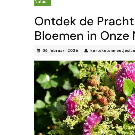
Natuur
Ontdek de Pracht
Bloemen in Onze 
06
06 februari 2026
korteketenmeetjesla
|
februari
2026