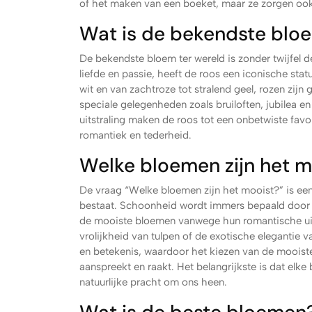
of het maken van een boeket, maar ze zorgen ook v
Wat is de bekendste blo
De bekendste bloem ter wereld is zonder twijfel 
liefde en passie, heeft de roos een iconische sta
wit en van zachtroze tot stralend geel, rozen zijn
speciale gelegenheden zoals bruiloften, jubilea e
uitstraling maken de roos tot een onbetwiste fav
romantiek en tederheid.
Welke bloemen zijn het m
De vraag “Welke bloemen zijn het mooist?” is ee
bestaat. Schoonheid wordt immers bepaald door p
de mooiste bloemen vanwege hun romantische uitst
vrolijkheid van tulpen of de exotische elegantie
en betekenis, waardoor het kiezen van de mooist
aanspreekt en raakt. Het belangrijkste is dat elk
natuurlijke pracht om ons heen.