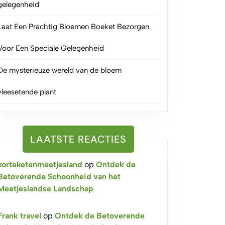
gelegenheid
Laat Een Prachtig Bloemen Boeket Bezorgen
Voor Een Speciale Gelegenheid
De mysterieuze wereld van de bloem
vleesetende plant
LAATSTE REACTIES
korteketenmeetjesland
op
Ontdek de
Betoverende Schoonheid van het
Meetjeslandse Landschap
Frank travel
op
Ontdek de Betoverende