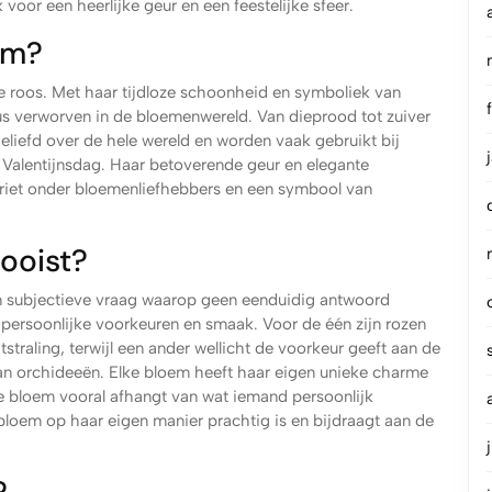
oor een heerlijke geur en een feestelijke sfeer.
em?
de roos. Met haar tijdloze schoonheid en symboliek van
tus verworven in de bloemenwereld. Van dieprood tot zuiver
 geliefd over de hele wereld en worden vaak gebruikt bij
n Valentijnsdag. Haar betoverende geur en elegante
oriet onder bloemenliefhebbers en een symbool van
ooist?
n subjectieve vraag waarop geen eenduidig antwoord
ersoonlijke voorkeuren en smaak. Voor de één zijn rozen
raling, terwijl een ander wellicht de voorkeur geeft aan de
 van orchideeën. Elke bloem heeft haar eigen unieke charme
e bloem vooral afhangt van wat iemand persoonlijk
e bloem op haar eigen manier prachtig is en bijdraagt aan de