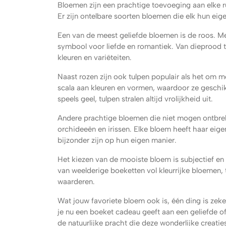
Bloemen zijn een prachtige toevoeging aan elke rui
Er zijn ontelbare soorten bloemen die elk hun e
Een van de meest geliefde bloemen is de roos. M
symbool voor liefde en romantiek. Van dieprood to
kleuren en variëteiten.
Naast rozen zijn ook tulpen populair als het om m
scala aan kleuren en vormen, waardoor ze geschikt
speels geel, tulpen stralen altijd vrolijkheid uit.
Andere prachtige bloemen die niet mogen ontbreke
orchideeën en irissen. Elke bloem heeft haar eig
bijzonder zijn op hun eigen manier.
Het kiezen van de mooiste bloem is subjectief e
van weelderige boeketten vol kleurrijke bloemen, 
waarderen.
Wat jouw favoriete bloem ook is, één ding is zek
je nu een boeket cadeau geeft aan een geliefde of
de natuurlijke pracht die deze wonderlijke creati