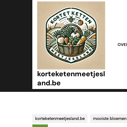
Ga
naar
inhoud
Ga
naar
inhoud
OVE
korteketenmeetjesl
and.be
korteketenmeetjesland.be
mooiste bloemen