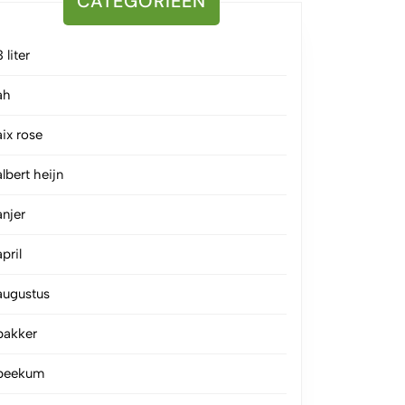
CATEGORIEËN
3 liter
ah
aix rose
albert heijn
anjer
april
augustus
bakker
beekum