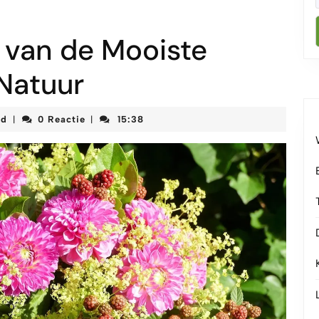
 van de Mooiste
Natuur
korteketenmeetjesland
nd
0 Reactie
15:38
|
|