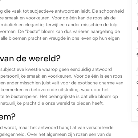
?
ag die vaak tot subjectieve antwoorden leidt. De schoonheid
ke smaak en voorkeuren. Voor de één kan de roos als de
liek en elegantie, terwijl een ander misschien de tulp
e vormen. De “beste” bloem kan dus variëren naargelang de
n alle bloemen pracht en vreugde in ons leven op hun eigen
 van de wereld?
en subjectieve kwestie waarop geen eenduidig antwoord
ersoonlijke smaak en voorkeuren. Voor de één is een roos
een ander misschien juist valt voor de exotische charme van
 kenmerken en betoverende uitstraling, waardoor het
ste te bestempelen. Het belangrijkste is dat elke bloem op
natuurlijke pracht die onze wereld te bieden heeft.
oem?
ld wordt, maar het antwoord hangt af van verschillende
 gelegenheid. Over het algemeen zijn rozen een van de