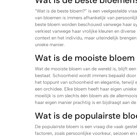
Wat is de beste bloemen
“Wat is de beste bloem?” is een veelgestelde vra
van bloemen is immers afhankelijk van persoonlij
beste bloem worden beschouwd vanwege haar symbo
verkiest vanwege haar vrolijke kleuren en divers
context en het individu, maar uiteindelijk brenge
unieke manier.
Wat is de mooiste bloem
Wat de mooiste bloem van de wereld is, blijft e
bestaat. Schoonheid wordt immers bepaald door p
het toppunt van schoonheid en elegantie, terwijl 
een orchidee. Elke bloem heeft haar eigen unieke
moeilijk is om slechts één bloem als de allermooi
haar eigen manier prachtig is en bijdraagt aan de 
Wat is de populairste bl
De populairste bloem is een vraag die vaak geste
factoren, zoals persoonlijke voorkeur, seizoen en