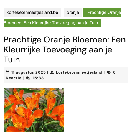
korteketenmeetjesland.be
oranje
Prachtige Oranje
Bloemen: Een Kleurrijke Toevoeging aan je Tuin
Prachtige Oranje Bloemen: Een
Kleurrijke Toevoeging aan je
Tuin
11
korteketenmee
11 augustus 2025
korteketenmeetjesland
0
|
|
augustus
Reactie
15:38
|
2025