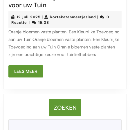
Prachtige
voor uw Tuin
Oranje
12
korteketenmeetj
12 juli 2025
korteketenmeetjesland
0
|
|
Bloemen
juli
Reactie
15:38
|
Vaste
2025
Oranje bloemen vaste planten: Een Kleurrijke Toevoeging
Planten:
aan uw Tuin Oranje bloemen vaste planten: Een Kleurrijke
Kleurrijk
Toevoeging aan uw Tuin Oranje bloemen vaste planten
en
zijn een prachtige keuze voor tuinliefhebbers
Duurzaam
Genot
LEES
voor
LEES MEER
MEER
uw
Tuin
ZOEKEN