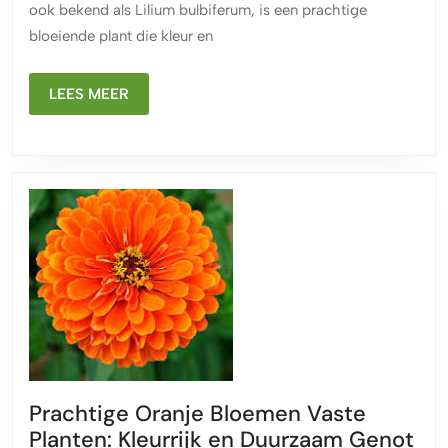
ook bekend als Lilium bulbiferum, is een prachtige
Toevoe
bloeiende plant die kleur en
aan
je
LEES
Tuin
LEES MEER
MEER
Prachtige Oranje Bloemen Vaste
Planten: Kleurrijk en Duurzaam Genot