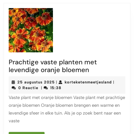
Prachtige vaste planten met
Prachtige
levendige oranje bloemen
vaste
25
kortekete
25 augustus 2025
korteketenmeetjesland
|
|
planten
augustus
0 Reactie
15:38
|
met
2025
Vaste plant met oranje bloemen Vaste plant met prachtige
levendige
oranje bloemen Oranje bloemen brengen een warme en
oranje
levendige sfeer in elke tuin. Als je op zoek bent naar een
bloemen
vaste