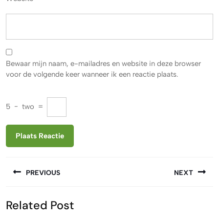
Bewaar mijn naam, e-mailadres en website in deze browser
voor de volgende keer wanneer ik een reactie plaats.
5
−
two
=
Berichtnavigatie
PREVIOUS
NEXT
Vorige
Volgende
Related Post
bericht:
bericht: