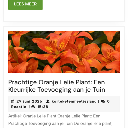
LEES
LEES MEER
MEER
Prachtige Oranje Lelie Plant: Een
Prachti
Kleurrijke Toevoeging aan je Tuin
Oranje
29
korteketenmeet
29 juni 2026
korteketenmeetjesland
0
|
|
Lelie
juni
Reactie
15:38
|
Plant:
2026
Artikel: Oranje Lelie Plant Oranje Lelie Plant: Een
Een
Prachtige Toevoeging aan je Tuin De oranje lelie plant,
Kleurrij