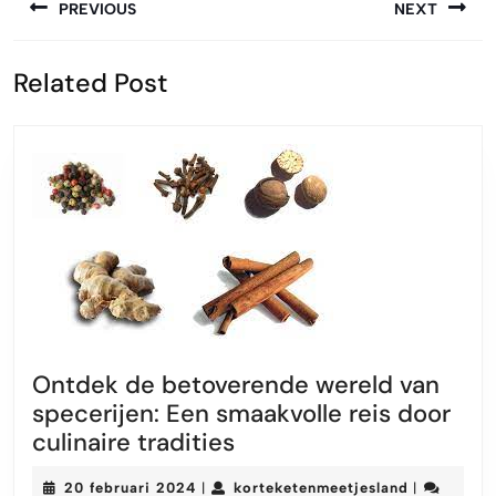
PREVIOUS
NEXT
Vorige
Volgende
Related Post
bericht:
bericht:
Ontdek de betoverende wereld van
specerijen: Een smaakvolle reis door
Ontdek
culinaire tradities
de
20
korteketen
20 februari 2024
korteketenmeetjesland
|
|