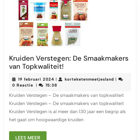
Kruiden Verstegen: De Smaakmakers
Kruiden
van Topkwaliteit!
Verstegen:
19
korteketenm
19 februari 2024
korteketenmeetjesland
|
|
De
februari
0 Reactie
15:38
|
Smaakmakers
2024
Kruiden Verstegen – De smaakmakers van topkwaliteit
van
Kruiden Verstegen – De smaakmakers van topkwaliteit
Topkwaliteit!
Kruiden Verstegen is al meer dan 130 jaar een begrip als
het gaat om hoogwaardige kruiden
LEES
LEES MEER