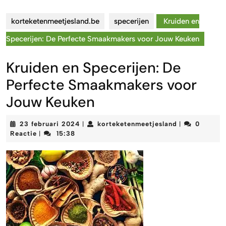
korteketenmeetjesland.be
specerijen
Kruiden en
Specerijen: De Perfecte Smaakmakers voor Jouw Keuken
Kruiden en Specerijen: De
Perfecte Smaakmakers voor
Jouw Keuken
23
korteketenmee
23 februari 2024
korteketenmeetjesland
0
|
|
februari
Reactie
15:38
|
2024