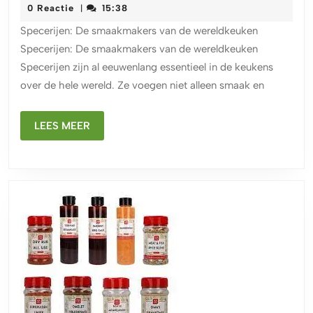
betoverende
februari
0 Reactie
15:38
|
wereld
2024
Specerijen: De smaakmakers van de wereldkeuken
van
Specerijen: De smaakmakers van de wereldkeuken
specerijen:
Specerijen zijn al eeuwenlang essentieel in de keukens
Een
over de hele wereld. Ze voegen niet alleen smaak en
smaakvolle
reis
LEES
door
LEES MEER
MEER
culinaire
tradities