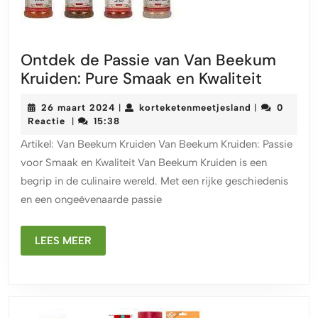
Ontdek de Passie van Van Beekum
Ontdek
Kruiden: Pure Smaak en Kwaliteit
de
26
korteketenme
26 maart 2024
korteketenmeetjesland
0
|
|
Passie
maart
Reactie
15:38
|
van
2024
Artikel: Van Beekum Kruiden Van Beekum Kruiden: Passie
Van
voor Smaak en Kwaliteit Van Beekum Kruiden is een
Beeku
begrip in de culinaire wereld. Met een rijke geschiedenis
Kruiden
en een ongeëvenaarde passie
Pure
Smaak
LEES
en
LEES MEER
MEER
Kwalitei