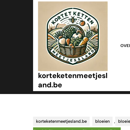
Ga
naar
inhoud
Ga
naar
inhoud
OVE
korteketenmeetjesl
and.be
korteketenmeetjesland.be
bloeien
,
bloei