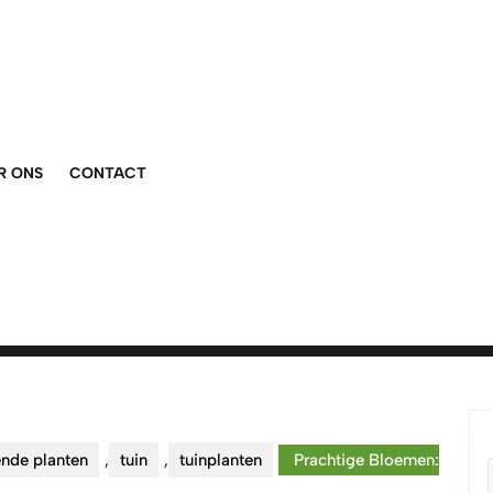
R ONS
CONTACT
ende planten
,
tuin
,
tuinplanten
Prachtige Bloemen: