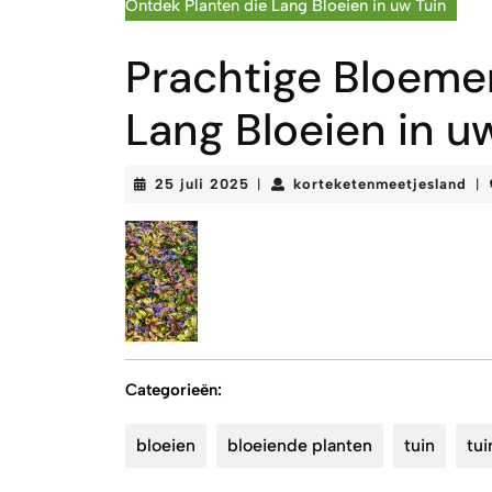
Ontdek Planten die Lang Bloeien in uw Tuin
Prachtige Bloeme
Lang Bloeien in u
25
kor
25 juli 2025
korteketenmeetjesland
|
|
juli
2025
Categorieën:
bloeien
bloeiende planten
tuin
tui