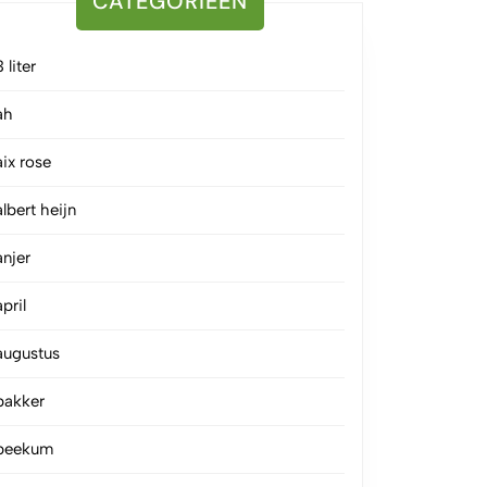
CATEGORIEËN
3 liter
ah
aix rose
albert heijn
anjer
april
augustus
bakker
beekum