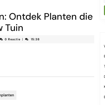
n: Ontdek Planten die
w Tuin
teketenmeetjesland
0 Reactie
15:38
|
nplanten