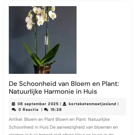
De Schoonheid van Bloem en Plant:
De
Natuurlijke Harmonie in Huis
Schoonheid
08
korteket
08 september 2025
korteketenmeetjesland
|
|
van
september
0 Reactie
15:38
|
Bloem
2025
Artikel: Bloem en Plant Bloem en Plant: Natuurlijke
en
Schoonheid in Huis De aanwezigheid van bloemen en
Plant:
planten in huis brengt niet alleen kleur en leven in de