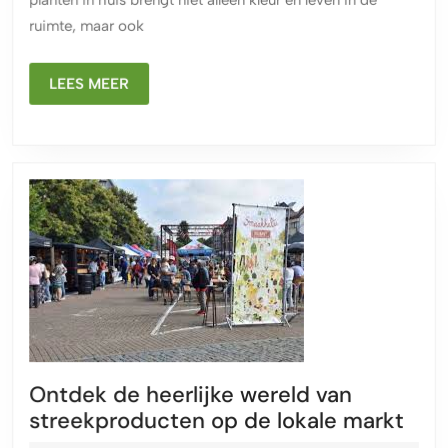
Natuurlijke
ruimte, maar ook
Harmonie
in
LEES
Huis
LEES MEER
MEER
Ontdek de heerlijke wereld van
Ont
streekproducten op de lokale markt
de