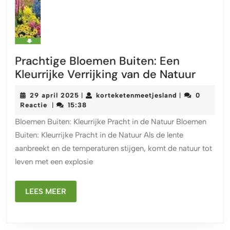
Prachtige Bloemen Buiten: Een
Pracht
Kleurrijke Verrijking van de Natuur
Bloem
29
korteketenmee
29 april 2025
korteketenmeetjesland
0
|
|
Buiten
april
Reactie
15:38
|
Een
2025
Bloemen Buiten: Kleurrijke Pracht in de Natuur Bloemen
Kleurri
Buiten: Kleurrijke Pracht in de Natuur Als de lente
Verrij
aanbreekt en de temperaturen stijgen, komt de natuur tot
van
leven met een explosie
de
Natuu
LEES
LEES MEER
MEER