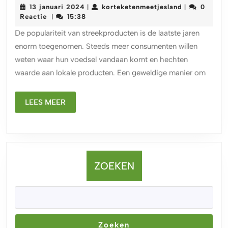
13
korteketenme
13 januari 2024
korteketenmeetjesland
0
|
|
heer
januari
Reactie
15:38
|
wer
2024
De populariteit van streekproducten is de laatste jaren
van
enorm toegenomen. Steeds meer consumenten willen
str
weten waar hun voedsel vandaan komt en hechten
op
waarde aan lokale producten. Een geweldige manier om
de
loka
LEES
mar
LEES MEER
MEER
ZOEKEN
Zoeken