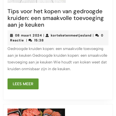
Tips voor het kopen van gedroogde
kruiden: een smaakvolle toevoeging
Tips
aan je keuken
voor
08
korteketenme
08 maart 2024
korteketenmeetjesland
0
|
|
het
maart
Reactie
15:38
|
kopen
2024
Gedroogde kruiden kopen: een smaakvolle toevoeging
van
aan je keuken Gedroogde kruiden kopen: een smaakvolle
gedroogde
toevoeging aan je keuken Wie houdt van koken weet dat
kruiden:
kruiden onmisbaar zijn in de keuken.
een
smaakvolle
LEES
toevoeging
LEES MEER
MEER
aan
je
keuken