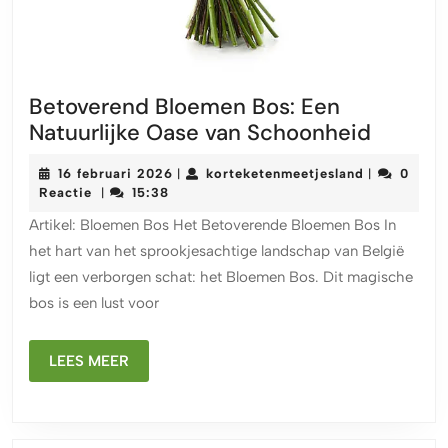
Betoverend Bloemen Bos: Een
Betove
Natuurlijke Oase van Schoonheid
Bloeme
16
korteketenm
16 februari 2026
korteketenmeetjesland
0
|
|
Bos:
februari
Reactie
15:38
|
Een
2026
Artikel: Bloemen Bos Het Betoverende Bloemen Bos In
Natuurl
het hart van het sprookjesachtige landschap van België
Oase
ligt een verborgen schat: het Bloemen Bos. Dit magische
van
bos is een lust voor
Schoon
LEES
LEES MEER
MEER