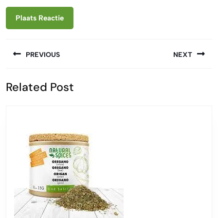
Berichtnavigatie
PREVIOUS
NEXT
Vorige
Volgende
Related Post
bericht:
bericht: