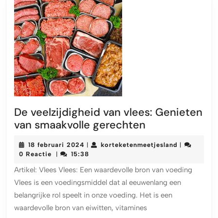
De veelzijdigheid van vlees: Genieten
De
van smaakvolle gerechten
veelzijdigheid
18
korteketenm
18 februari 2024
korteketenmeetjesland
|
|
van
februari
0 Reactie
15:38
|
vlees:
2024
Artikel: Vlees Vlees: Een waardevolle bron van voeding
Genieten
Vlees is een voedingsmiddel dat al eeuwenlang een
van
belangrijke rol speelt in onze voeding. Het is een
smaakvolle
waardevolle bron van eiwitten, vitamines
gerechten