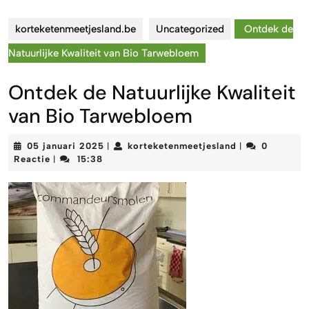
korteketenmeetjesland.be
Uncategorized
Ontdek de
Natuurlijke Kwaliteit van Bio Tarwebloem
Ontdek de Natuurlijke Kwaliteit
van Bio Tarwebloem
05
korteketenmeet
05 januari 2025
korteketenmeetjesland
0
|
|
januari
Reactie
15:38
|
2025