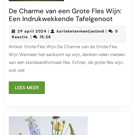
De Charme van een Grote Fles Wijn:
De
Een Indrukwekkende Tafelgenoot
Charm
29
korteketenmee
29 april 2024
korteketenmeetjesland
0
|
|
van
april
Reactie
15:38
|
een
2024
Artikel: Grote Fles Wijn De Charme van de Grote Fles
Grote
Wijn Wanneer het aankomt op wijn, denken velen meteen
Fles
aan een standaardformaat fles. Echter, de grote fles wijn,
Wijn:
ook wel
Een
Indruk
LEES
Tafelg
LEES MEER
MEER