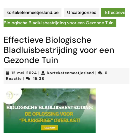
korteketenmeetjesland.be
Uncategorized
Effectieve
Biologische Bladluisbestrijding voor een Gezonde Tuin
Effectieve Biologische
Bladluisbestrijding voor een
Gezonde Tuin
12
korteketenmeetjes
12 mei 2024
korteketenmeetjesland
0
|
|
mei
Reactie
15:38
|
2024