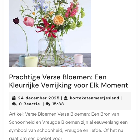
Prachtige Verse Bloemen: Een
Pra
Kleurrijke Verrijking voor Elk Moment
Ver
24
korteket
24 december 2025
korteketenmeetjesland
|
|
Blo
december
0 Reactie
15:38
|
Een
2025
Artikel: Verse Bloemen Verse Bloemen: Een Bron van
Kleu
Schoonheid en Vreugde Bloemen zijn al eeuwenlang een
Ver
symbool van schoonheid, vreugde en liefde. Of het nu
voo
gaat om een boeket voor