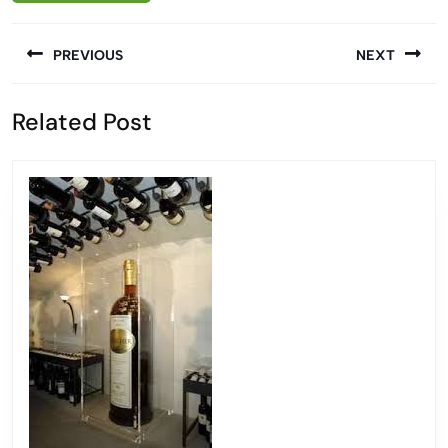
Berichtnavigatie
PREVIOUS
NEXT
Vorige
Volgende
Related Post
bericht:
bericht: