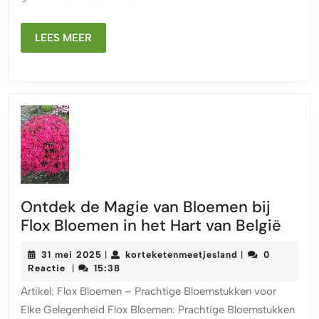
Elk
Mo
LEES
LEES MEER
MEER
Ontdek de Magie van Bloemen bij
Ontd
Flox Bloemen in het Hart van België
de
31
korteketenmeetj
31 mei 2025
korteketenmeetjesland
0
|
|
Magi
mei
Reactie
15:38
|
van
2025
Artikel: Flox Bloemen – Prachtige Bloemstukken voor
Bloe
Elke Gelegenheid Flox Bloemen: Prachtige Bloemstukken
bij