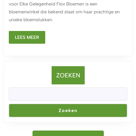
voor Elke Gelegenheid Flox Bloemen is een
Flox
bloemenwinkel die bekend staat om haar prachtige en
Bloe
unieke bloemstukken.
in
het
LEES
Hart
LEES MEER
MEER
van
Belgi
ZOEKEN
Zoeken