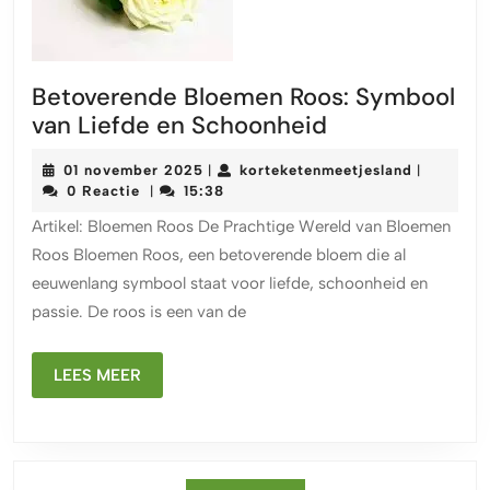
Betoverende Bloemen Roos: Symbool
Betoverende
van Liefde en Schoonheid
Bloemen
01
kortekete
01 november 2025
korteketenmeetjesland
|
|
Roos:
november
0 Reactie
15:38
|
Symbool
2025
Artikel: Bloemen Roos De Prachtige Wereld van Bloemen
van
Roos Bloemen Roos, een betoverende bloem die al
Liefde
eeuwenlang symbool staat voor liefde, schoonheid en
en
passie. De roos is een van de
Schoonheid
LEES
LEES MEER
MEER