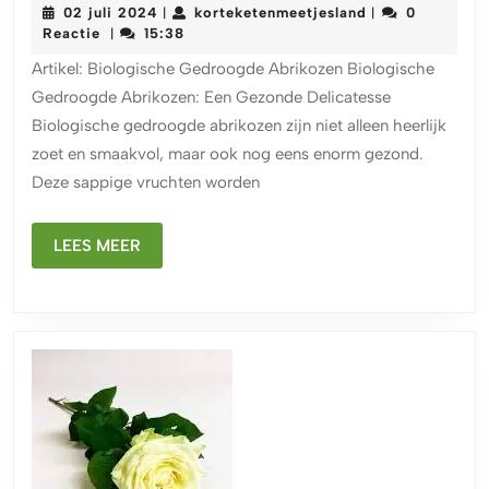
02
korteketenmeet
02 juli 2024
korteketenmeetjesland
0
|
|
Natuur
juli
Reactie
15:38
|
Smaak
2024
Artikel: Biologische Gedroogde Abrikozen Biologische
van
Gedroogde Abrikozen: Een Gezonde Delicatesse
Biolog
Biologische gedroogde abrikozen zijn niet alleen heerlijk
Gedro
zoet en smaakvol, maar ook nog eens enorm gezond.
Abriko
Deze sappige vruchten worden
LEES
LEES MEER
MEER