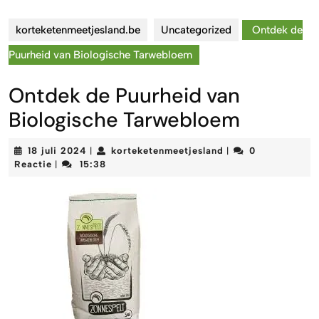
korteketenmeetjesland.be
Uncategorized
Ontdek de
Puurheid van Biologische Tarwebloem
Ontdek de Puurheid van
Biologische Tarwebloem
18
korteketenmeetjes
18 juli 2024
korteketenmeetjesland
0
|
|
juli
Reactie
15:38
|
2024