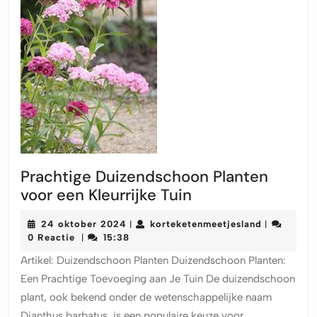
Prachtige Duizendschoon Planten
Prachtige
voor een Kleurrijke Tuin
Duizendschoon
24
korteketen
24 oktober 2024
korteketenmeetjesland
|
|
Planten
oktober
0 Reactie
15:38
|
voor
2024
Artikel: Duizendschoon Planten Duizendschoon Planten:
een
Een Prachtige Toevoeging aan Je Tuin De duizendschoon
Kleurrijke
plant, ook bekend onder de wetenschappelijke naam
Tuin
Dianthus barbatus, is een populaire keuze voor