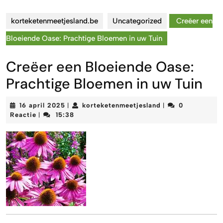
korteketenmeetjesland.be
Uncategorized
Creëer een
Bloeiende Oase: Prachtige Bloemen in uw Tuin
Creëer een Bloeiende Oase:
Prachtige Bloemen in uw Tuin
16
korteketenmeetje
16 april 2025
korteketenmeetjesland
0
|
|
april
Reactie
15:38
|
2025