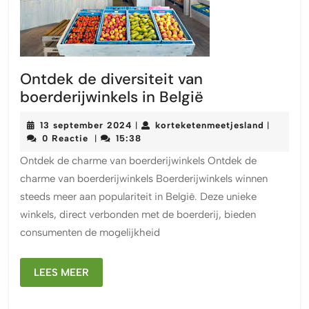
Ontdek de diversiteit van
Ontdek
boerderijwinkels in België
de
13
korteket
13 september 2024
korteketenmeetjesland
|
|
diversiteit
september
0 Reactie
15:38
|
van
2024
Ontdek de charme van boerderijwinkels Ontdek de
boerderijwinke
charme van boerderijwinkels Boerderijwinkels winnen
in
steeds meer aan populariteit in België. Deze unieke
België
winkels, direct verbonden met de boerderij, bieden
consumenten de mogelijkheid
LEES
LEES MEER
MEER