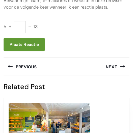
Bewaar mijn naam, e-mailadres en website in deze browser
voor de volgende keer wanneer ik een reactie plaats.
6
+
=
13
Berichtnavigatie
PREVIOUS
NEXT
Vorige
Volgende
Related Post
bericht:
bericht: