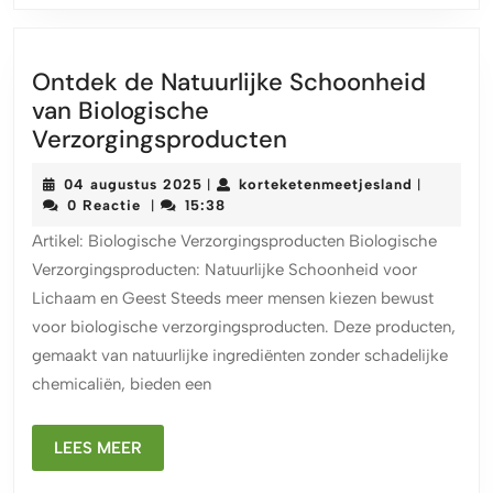
Ontdek de Natuurlijke Schoonheid
van Biologische
Ontdek
Verzorgingsproducten
de
04
kortekete
04 augustus 2025
korteketenmeetjesland
|
|
Natuurlijke
augustus
0 Reactie
15:38
|
Schoonheid
2025
Artikel: Biologische Verzorgingsproducten Biologische
van
Verzorgingsproducten: Natuurlijke Schoonheid voor
Biologische
Lichaam en Geest Steeds meer mensen kiezen bewust
Verzorgingsprodu
voor biologische verzorgingsproducten. Deze producten,
gemaakt van natuurlijke ingrediënten zonder schadelijke
chemicaliën, bieden een
LEES
LEES MEER
MEER