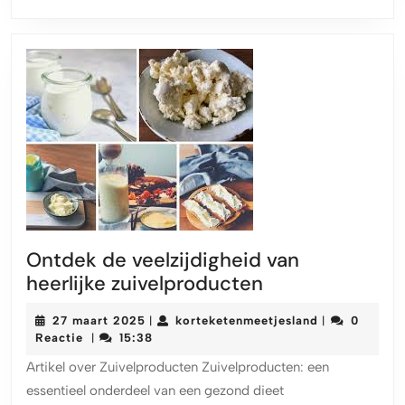
Ontdek de veelzijdigheid van
Ontdek
heerlijke zuivelproducten
de
27
korteketenme
27 maart 2025
korteketenmeetjesland
0
|
|
veelzijdigheid
maart
Reactie
15:38
|
van
2025
Artikel over Zuivelproducten Zuivelproducten: een
heerlijke
essentieel onderdeel van een gezond dieet
zuivelproducte