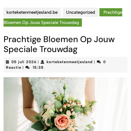
korteketenmeetjesland.be
Uncategorized
Prachtige
Bloemen Op Jouw Speciale Trouwdag
Prachtige Bloemen Op Jouw
Speciale Trouwdag
05
korteketenmeetjes
05 juli 2026
korteketenmeetjesland
0
|
|
juli
Reactie
15:38
|
2026