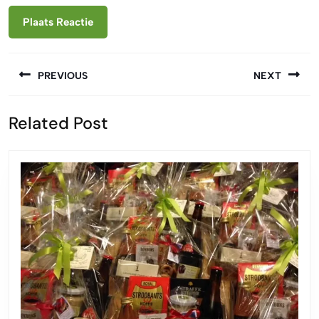
Berichtnavigatie
PREVIOUS
NEXT
Vorige
Volgende
Related Post
bericht:
bericht: