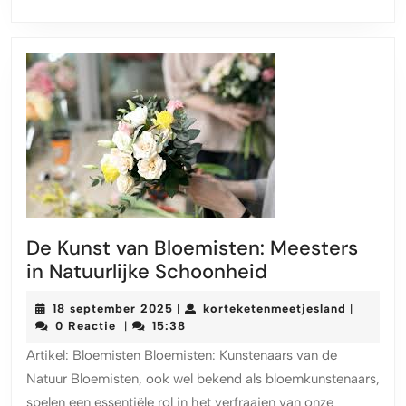
De Kunst van Bloemisten: Meesters
De
in Natuurlijke Schoonheid
Kunst
18
korteket
18 september 2025
korteketenmeetjesland
|
|
van
september
0 Reactie
15:38
|
Bloemisten:
2025
Artikel: Bloemisten Bloemisten: Kunstenaars van de
Meesters
Natuur Bloemisten, ook wel bekend als bloemkunstenaars,
in
spelen een essentiële rol in het verfraaien van onze