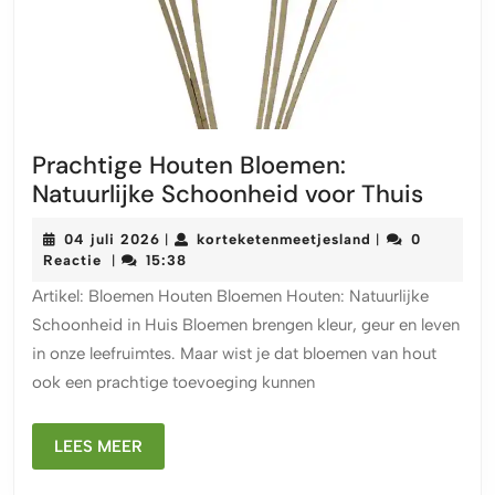
Prachtige Houten Bloemen:
Prach
Natuurlijke Schoonheid voor Thuis
Houte
04
korteketenmeet
04 juli 2026
korteketenmeetjesland
0
|
|
Bloem
juli
Reactie
15:38
|
Natuur
2026
Artikel: Bloemen Houten Bloemen Houten: Natuurlijke
Schoo
Schoonheid in Huis Bloemen brengen kleur, geur en leven
voor
in onze leefruimtes. Maar wist je dat bloemen van hout
Thuis
ook een prachtige toevoeging kunnen
LEES
LEES MEER
MEER