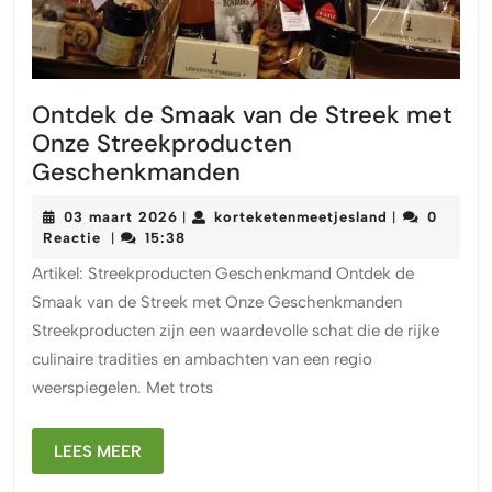
Ontdek de Smaak van de Streek met
Onze Streekproducten
Ontdek
Geschenkmanden
de
03
korteketenme
03 maart 2026
korteketenmeetjesland
0
|
|
Smaak
maart
Reactie
15:38
|
van
2026
Artikel: Streekproducten Geschenkmand Ontdek de
de
Smaak van de Streek met Onze Geschenkmanden
Streek
Streekproducten zijn een waardevolle schat die de rijke
met
culinaire tradities en ambachten van een regio
Onze
weerspiegelen. Met trots
Streekproducten
Geschenkmanden
LEES
LEES MEER
MEER