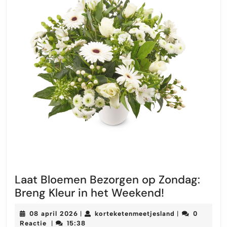
Laat Bloemen Bezorgen op Zondag:
Laat
Breng Kleur in het Weekend!
Bloemen
08
korteketenmee
08 april 2026
korteketenmeetjesland
0
|
|
Bezorgen
april
Reactie
15:38
|