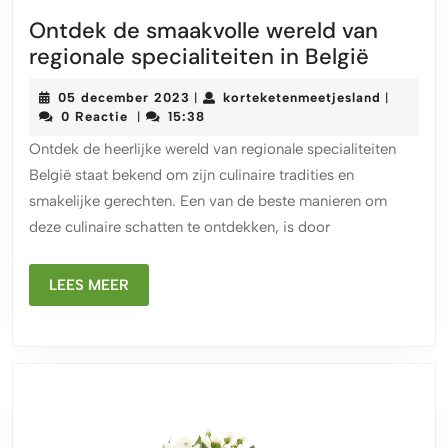
Ontdek de smaakvolle wereld van
Ontdek
regionale specialiteiten in België
de
05
korteket
05 december 2023
korteketenmeetjesland
|
|
smaakvo
december
0 Reactie
15:38
|
wereld
2023
Ontdek de heerlijke wereld van regionale specialiteiten
van
België staat bekend om zijn culinaire tradities en
regiona
smakelijke gerechten. Een van de beste manieren om
special
deze culinaire schatten te ontdekken, is door
in
België
LEES
LEES MEER
MEER