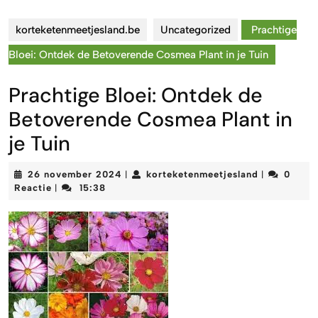
korteketenmeetjesland.be
Uncategorized
Prachtige
Bloei: Ontdek de Betoverende Cosmea Plant in je Tuin
Prachtige Bloei: Ontdek de
Betoverende Cosmea Plant in
je Tuin
26
korteketenm
26 november 2024
korteketenmeetjesland
0
|
|
november
Reactie
15:38
|
2024