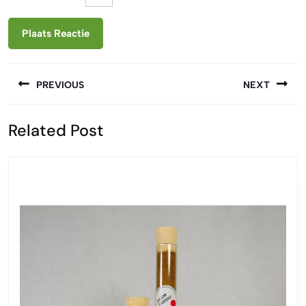
Berichtnavigatie
PREVIOUS
NEXT
Vorige
Volgende
Related Post
bericht:
bericht: