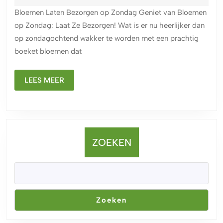
op
2026
Bloemen Laten Bezorgen op Zondag Geniet van Bloemen
Zondag:
op Zondag: Laat Ze Bezorgen! Wat is er nu heerlijker dan
Breng
op zondagochtend wakker te worden met een prachtig
Kleur
boeket bloemen dat
in
het
LEES
Weekend!
LEES MEER
MEER
ZOEKEN
Zoeken