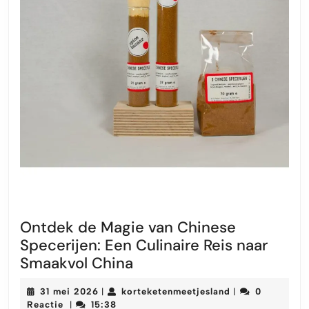
Ontdek de Magie van Chinese
Specerijen: Een Culinaire Reis naar
Ontdek
Smaakvol China
de
31
korteketenmeetj
31 mei 2026
korteketenmeetjesland
0
|
|
Magie
mei
Reactie
15:38
|