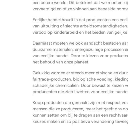
een betere wereld. Dit betekent dat we moeten k
vervaardigd en of ze voldoen aan bepaalde norm
Eerlijke handel houdt in dat producenten een eerl
van uitbuiting of slechte arbeidsomstandigheden
verbod op kinderarbeid en het bieden van gelijk
Daarnaast moeten we ook aandacht besteden aan 
duurzame materialen, energiezuinige processen en
van eerlijke handel. Door te kiezen voor producte
het behoud van onze planeet.
Gelukkig worden er steeds meer ethische en duu
fairtrade-producten, biologische voeding, kledi
schadelijke chemicaliën. Door bewust te kiezen 
producenten die zich inzetten voor eerlijke handel
Koop producten die gemaakt zijn met respect voor
mensen die ze produceren, maar het geeft ons ook
kunnen zetten om bij te dragen aan een rechtvaa
keuzes maken en zo positieve verandering tewee