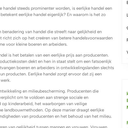
le handel steeds prominenter worden, is eerlijke handel een
betekent eerlijke handel eigenlijk? En waarom is het zo
n benadering van handel die streeft naar gelijkheid en
t richt zich op het creëren van betere handelsvoorwaarden
me voor kleine boeren en arbeiders.
ndel is het betalen van een eerlijke prijs aan producenten.
roductiekosten dekt en hen in staat stelt om een fatsoenlijk
ntvangen boeren en arbeiders in ontwikkelingslanden slechts
hun producten. Eerlijke handel zorgt ervoor dat zij een
 werk.
ontwikkeling en milieubescherming. Producenten die
erplicht om te voldoen aan strenge sociale en
 op kinderarbeid, het waarborgen van veilige
e landbouwmethoden. Op deze manier draagt eerlijke
andigheden van producenten en het behoud van het milieu.
eren van gelijkheid tussen mannen en vrouwen. Vrouwen