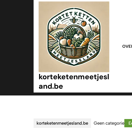
Ga
naar
inhoud
Ga
naar
inhoud
OVE
korteketenmeetjesl
and.be
korteketenmeetjesland.be
Geen categorie
Ee