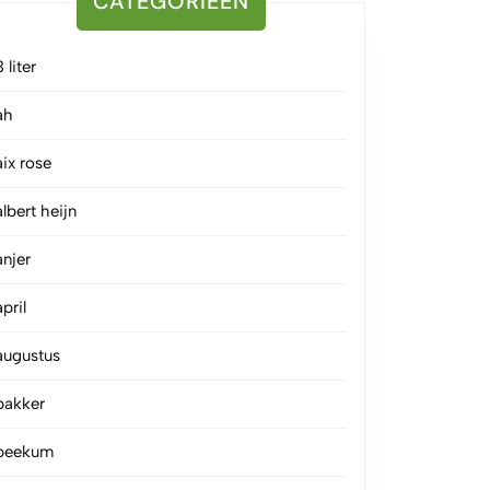
CATEGORIEËN
3 liter
ah
aix rose
albert heijn
anjer
april
augustus
bakker
beekum