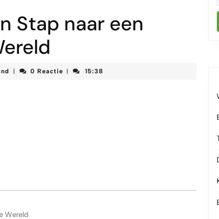
en Stap naar een
Wereld
korteketenmeetjesland
and
0 Reactie
15:38
|
|
re Wereld