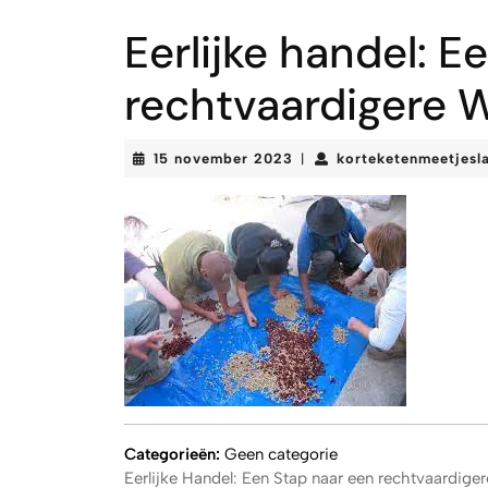
Eerlijke handel: E
rechtvaardigere 
15
15 november 2023
korteketenmeetjesl
|
november
2023
Categorieën:
Geen categorie
Eerlijke Handel: Een Stap naar een rechtvaardige