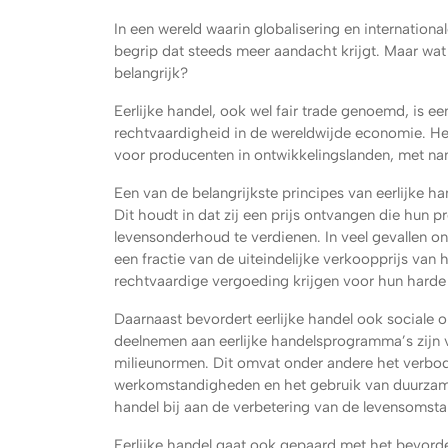
In een wereld waarin globalisering en internationa
begrip dat steeds meer aandacht krijgt. Maar wat 
belangrijk?
Eerlijke handel, ook wel fair trade genoemd, is ee
rechtvaardigheid in de wereldwijde economie. He
voor producenten in ontwikkelingslanden, met na
Een van de belangrijkste principes van eerlijke ha
Dit houdt in dat zij een prijs ontvangen die hun p
levensonderhoud te verdienen. In veel gevallen o
een fractie van de uiteindelijke verkoopprijs van 
rechtvaardige vergoeding krijgen voor hun harde
Daarnaast bevordert eerlijke handel ook sociale 
deelnemen aan eerlijke handelsprogramma’s zijn v
milieunormen. Dit omvat onder andere het verbod
werkomstandigheden en het gebruik van duurzam
handel bij aan de verbetering van de levensomst
Eerlijke handel gaat ook gepaard met het bevord