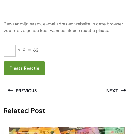
Bewaar mijn naam, e-mailadres en website in deze browser
voor de volgende keer wanneer ik een reactie plaats.
×
9
=
63
Berichtnavigatie
PREVIOUS
NEXT
Vorige
Volgende
Related Post
bericht:
bericht: