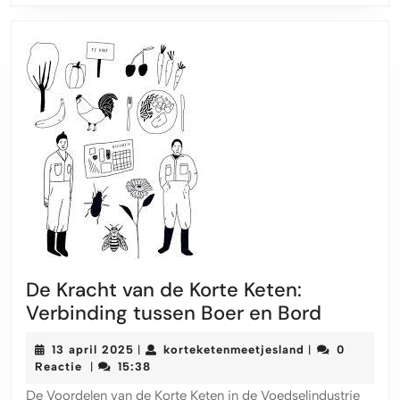
De Kracht van de Korte Keten:
De
Verbinding tussen Boer en Bord
Kracht
13
korteketenmeet
13 april 2025
korteketenmeetjesland
0
|
|
van
april
Reactie
15:38
|
de
2025
De Voordelen van de Korte Keten in de Voedselindustrie