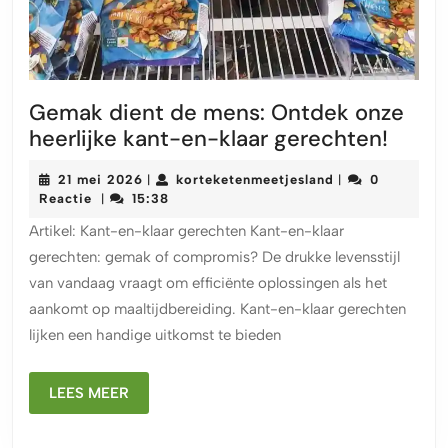
Gemak dient de mens: Ontdek onze
Gema
heerlijke kant-en-klaar gerechten!
dient
21
korteketenmeetj
21 mei 2026
korteketenmeetjesland
0
|
|
de
mei
Reactie
15:38
|
mens
2026
Artikel: Kant-en-klaar gerechten Kant-en-klaar
Ontd
gerechten: gemak of compromis? De drukke levensstijl
onze
van vandaag vraagt om efficiënte oplossingen als het
heerli
aankomt op maaltijdbereiding. Kant-en-klaar gerechten
kant-
lijken een handige uitkomst te bieden
en-
klaar
LEES
gerec
LEES MEER
MEER