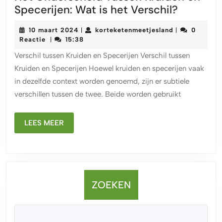
Het
Specerijen: Wat is het Verschil?
Ondersc
10
korteketenmee
10 maart 2024
korteketenmeetjesland
0
|
|
Tussen
maart
Reactie
15:38
|
Kruiden
2024
Verschil tussen Kruiden en Specerijen Verschil tussen
en
Kruiden en Specerijen Hoewel kruiden en specerijen vaak
Specerij
in dezelfde context worden genoemd, zijn er subtiele
Wat
verschillen tussen de twee. Beide worden gebruikt
is
het
LEES
Verschil
LEES MEER
MEER
ZOEKEN