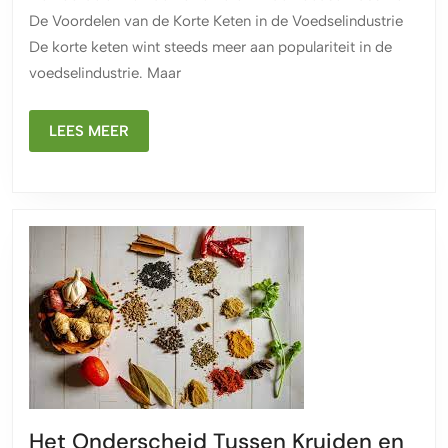
Korte
De Voordelen van de Korte Keten in de Voedselindustrie
Keten:
De korte keten wint steeds meer aan populariteit in de
Verbind
voedselindustrie. Maar
tussen
Boer
LEES
en
LEES MEER
MEER
Bord
Het Onderscheid Tussen Kruiden en