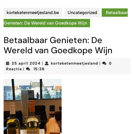
korteketenmeetjesland.be
Uncategorized
Betaalbaar
Genieten: De Wereld van Goedkope Wijn
Betaalbaar Genieten: De
Wereld van Goedkope Wijn
25
korteketenmeetje
25 april 2024
korteketenmeetjesland
0
|
|
april
Reactie
15:38
|
2024