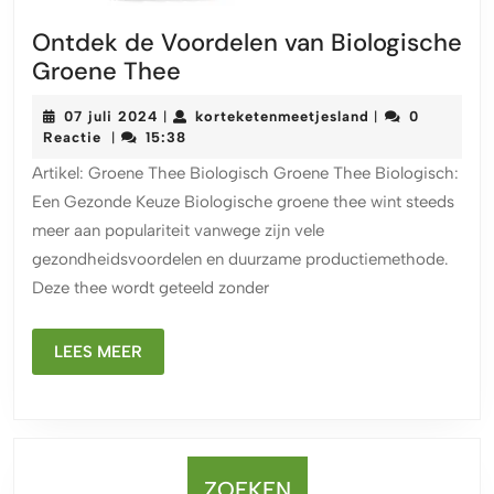
Ontdek de Voordelen van Biologische
Ontdek
Groene Thee
de
07
korteketenmeetj
07 juli 2024
korteketenmeetjesland
0
|
|
Voordelen
juli
Reactie
15:38
|
van
2024
Artikel: Groene Thee Biologisch Groene Thee Biologisch:
Biologische
Een Gezonde Keuze Biologische groene thee wint steeds
Groene
meer aan populariteit vanwege zijn vele
Thee
gezondheidsvoordelen en duurzame productiemethode.
Deze thee wordt geteeld zonder
LEES
LEES MEER
MEER
ZOEKEN