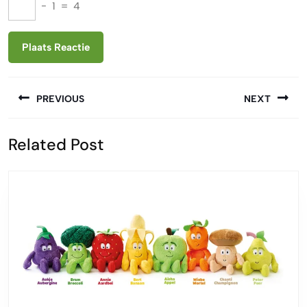
−
1
=
4
Berichtnavigatie
PREVIOUS
NEXT
Vorige
Volgende
Related Post
bericht:
bericht: