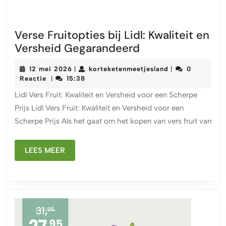
Verse Fruitopties bij Lidl: Kwaliteit en
Verse
Versheid Gegarandeerd
Fruitopties
12
korteketenmeetj
12 mei 2026
korteketenmeetjesland
0
|
|
bij
mei
Reactie
15:38
|
Lidl:
2026
Lidl Vers Fruit: Kwaliteit en Versheid voor een Scherpe
Kwaliteit
Prijs Lidl Vers Fruit: Kwaliteit en Versheid voor een
en
Scherpe Prijs Als het gaat om het kopen van vers fruit van
Versheid
Gegarandeerd
LEES
LEES MEER
MEER