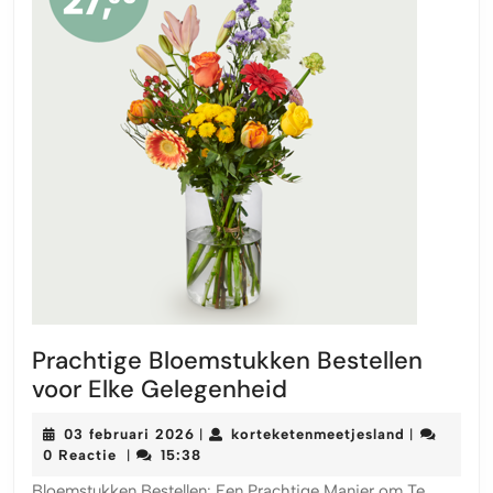
Prachtige Bloemstukken Bestellen
Prachtige
voor Elke Gelegenheid
Bloemstukken
03
korteketen
03 februari 2026
korteketenmeetjesland
|
|
Bestellen
februari
0 Reactie
15:38
|
voor
2026
Bloemstukken Bestellen: Een Prachtige Manier om Te