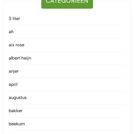
CATEGORIEËN
3 liter
ah
aix rose
albert heijn
anjer
april
augustus
bakker
beekum