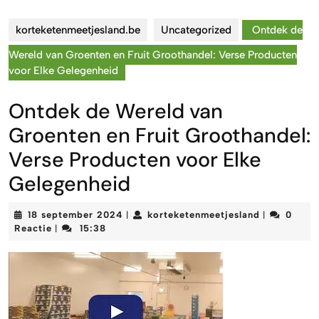
korteketenmeetjesland.be
Uncategorized
Ontdek de
Wereld van Groenten en Fruit Groothandel: Verse Producten
voor Elke Gelegenheid
Ontdek de Wereld van
Groenten en Fruit Groothandel:
Verse Producten voor Elke
Gelegenheid
18
korteketenm
18 september 2024
korteketenmeetjesland
0
|
|
september
Reactie
15:38
|
2024