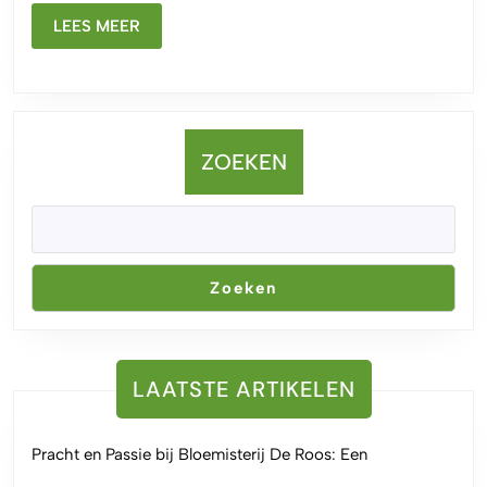
smaakvolle
LEES
toevoeging
LEES MEER
MEER
aan
je
keuken
ZOEKEN
Zoeken
LAATSTE ARTIKELEN
Pracht en Passie bij Bloemisterij De Roos: Een