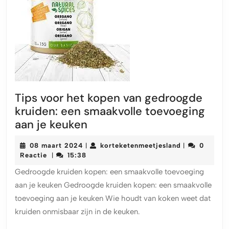
Tips voor het kopen van gedroogde
kruiden: een smaakvolle toevoeging
Tips
aan je keuken
voor
08
korteketenme
08 maart 2024
korteketenmeetjesland
0
|
|
het
maart
Reactie
15:38
|
kopen
2024
Gedroogde kruiden kopen: een smaakvolle toevoeging
van
aan je keuken Gedroogde kruiden kopen: een smaakvolle
gedroogde
toevoeging aan je keuken Wie houdt van koken weet dat
kruiden:
kruiden onmisbaar zijn in de keuken.
een