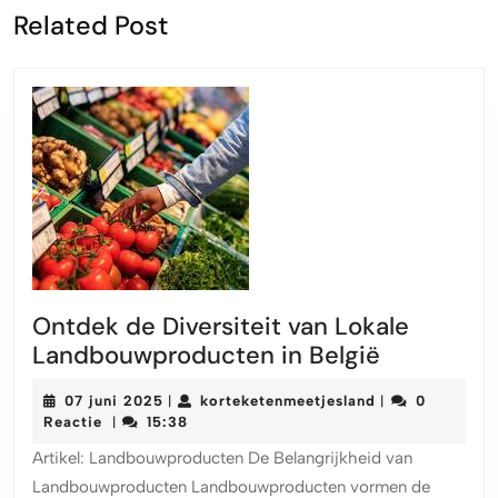
Vorige
Volgende
Related Post
bericht:
bericht:
Ontdek de Diversiteit van Lokale
Ontdek
Landbouwproducten in België
de
07
korteketenmeet
07 juni 2025
korteketenmeetjesland
0
|
|
Diversiteit
juni
Reactie
15:38
|
van
2025
Artikel: Landbouwproducten De Belangrijkheid van
Lokale
Landbouwproducten Landbouwproducten vormen de