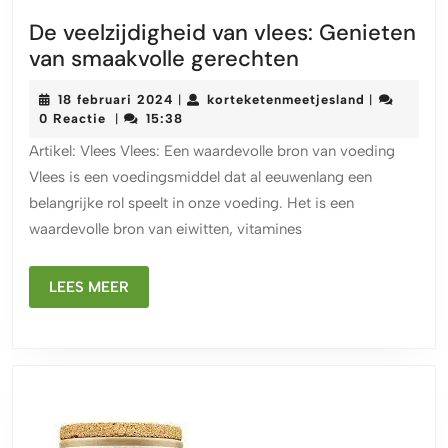
De veelzijdigheid van vlees: Genieten
De
van smaakvolle gerechten
veelzijdigheid
18
korteketenm
18 februari 2024
korteketenmeetjesland
|
|
van
februari
0 Reactie
15:38
|
vlees:
2024
Artikel: Vlees Vlees: Een waardevolle bron van voeding
Genieten
Vlees is een voedingsmiddel dat al eeuwenlang een
van
belangrijke rol speelt in onze voeding. Het is een
smaakvolle
waardevolle bron van eiwitten, vitamines
gerechten
LEES
LEES MEER
MEER