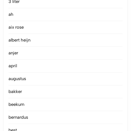
3 liter
ah
aix rose
albert heijn
anjer
april
augustus
bakker
beekum
bernardus
best