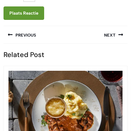
Berichtnavigatie
PREVIOUS
NEXT
Vorige
Volgende
Related Post
bericht:
bericht: