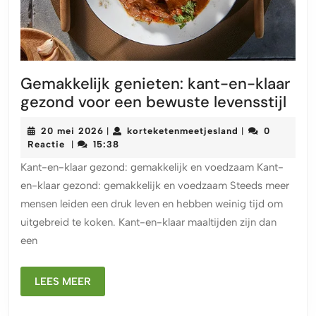
Gemakkelijk genieten: kant-en-klaar
Gem
gezond voor een bewuste levensstijl
gen
20
korteketenmeet
20 mei 2026
korteketenmeetjesland
0
|
|
kan
mei
Reactie
15:38
|
en-
2026
Kant-en-klaar gezond: gemakkelijk en voedzaam Kant-
klaa
en-klaar gezond: gemakkelijk en voedzaam Steeds meer
gez
mensen leiden een druk leven en hebben weinig tijd om
voo
uitgebreid te koken. Kant-en-klaar maaltijden zijn dan
een
een
bew
leve
LEES
LEES MEER
MEER