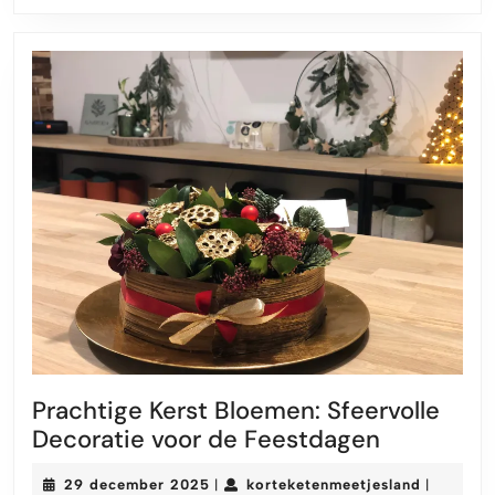
Prachtige Kerst Bloemen: Sfeervolle
Prachtige
Decoratie voor de Feestdagen
Kerst
29
korteket
29 december 2025
korteketenmeetjesland
|
|