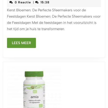
Bloemen:
december
0 Reactie
15:38
|
Sfeervolle
2025
Kerst Bloemen: De Perfecte Sfeermakers voor de
Decoratie
Feestdagen Kerst Bloemen: De Perfecte Sfeermakers voor
voor
de Feestdagen Met de feestdagen in het vooruitzicht is
de
het tijd om je huis te transformeren
Feestdag
LEES
LEES MEER
MEER