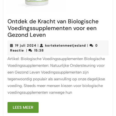
Ontdek de Kracht van Biologische
Voedingssupplementen voor een
Ontdek
Gezond Leven
de
19
korteketenmeetj
19 juli 2024
korteketenmeetjesland
0
|
|
Kracht
juli
Reactie
15:38
|
van
2024
Artikel: Biologische Voedingssupplementen Biologische
Biologische
Voedingssupplementen: Natuurlijke Ondersteuning voor
Voedingssupplementen
een Gezond Leven Voedingssupplementen zijn
voor
tegenwoordig populair als aanvulling op onze dagelijkse
een
voeding. Steeds meer mensen kiezen voor biologische
Gezond
voedingssupplementen vanwege hun
Leven
LEES
LEES MEER
MEER